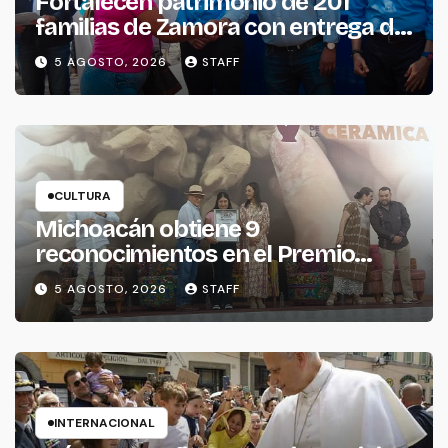
Fortalecen patrimonio de 201
familias de Zamora con entrega de
escrituras
5 AGOSTO, 2026
STAFF
CULTURA
Michoacán obtiene 9
reconocimientos en el Premio
Nacional de la Cerámica
5 AGOSTO, 2026
STAFF
INTERNACIONAL