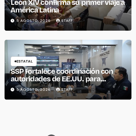
León XIV confirma su primer viaje a
América Latina
5 AGOSTO, 2026
STAFF
ESTATAL
SSP fortalece coordinación con
autoridades de EE.UU. para
reforzar seguridad en la región
5 AGOSTO, 2026
STAFF
aguacatera