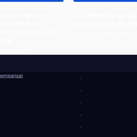
a Piedad conecta
Fortalecen patrim
sas y expertos
201 familias de Z
ionales para
con entrega de es
 la productividad
5 agosto, 2026
Staff
rial
 2026
Staff
hemeansar