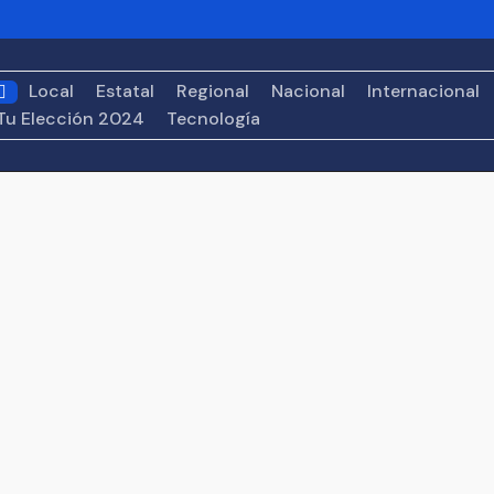
o tras alerta de Estados Unidos
UNIVA La Piedad conecta
d empresarial
Fortalecen patrimonio de 201 familias de Za
Local
Estatal
Regional
Nacional
Internacional
os en el Premio Nacional de la Cerámica
León XIV confirm
Tu Elección 2024
Tecnología