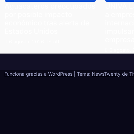
Aguacateros preocupados
UNIVA L
por posible impacto
a empre
económico tras alerta de
internac
Estados Unidos
impulsar
empresa
6 agosto, 2026
Staff
6 agosto,
Funciona gracias a WordPress
|
Tema:
NewsTwenty
de
T