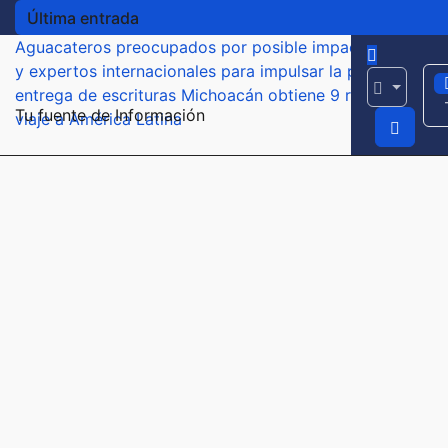
Última entrada
Aguacateros preocupados por posible impacto económic
y expertos internacionales para impulsar la productivida
entrega de escrituras
Michoacán obtiene 9 reconocimient
Tu fuente de Información
viaje a América Latina