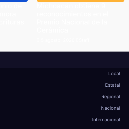
onio de
Michoacán obtiene 9
amora
reconocimientos en el
crituras
Premio Nacional de la
Cerámica
5 agosto, 2026
Staff
Local
Estatal
Regional
Nacional
Internacional