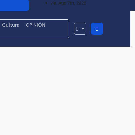
vie. Ago 7th, 2026
 a empresas
mora con
Cultura
OPINIÓN
a su primer