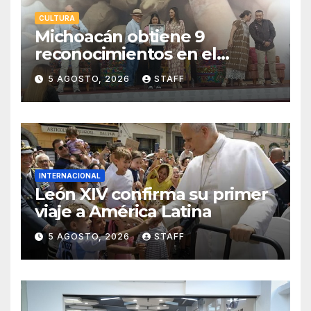
CULTURA
Michoacán obtiene 9
reconocimientos en el
Premio Nacional de la
5 AGOSTO, 2026
STAFF
Cerámica
INTERNACIONAL
León XIV confirma su primer
viaje a América Latina
5 AGOSTO, 2026
STAFF