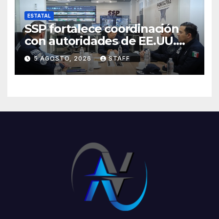
ESTATAL
SSP fortalece coordinación
con autoridades de EE.UU.
para reforzar seguridad en la
5 AGOSTO, 2026
STAFF
región aguacatera