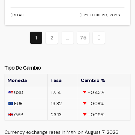
STAFF
22 FEBRERO, 2026
Paginación
1
2
…
75
de
entradas
Tipo De Cambio
Moneda
Tasa
Cambio %
USD
17.14
–0.43
%
EUR
19.82
–0.08
%
GBP
23.13
–0.09
%
Currency exchange rates in
MXN
on August 7, 2026