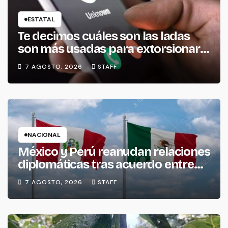
ESTATAL
Te decimos cuáles son las ladas
son más usadas para extorsionar
en Michoacán
7 AGOSTO, 2026
STAFF
NACIONAL
México y Perú reanudan relaciones
diplomáticas tras acuerdo entre
ambos gobiernos
7 AGOSTO, 2026
STAFF