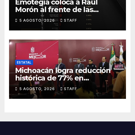
Emotegia coloca a Raúl
Morón al frente de las
preferencias internas de
5 AGOSTO, 2026
STAFF
Morena
ESTATAL
Michoacán logra reducción
histórica de 77% en
homicidios respecto al punto
5 AGOSTO, 2026
STAFF
más alto en 2021