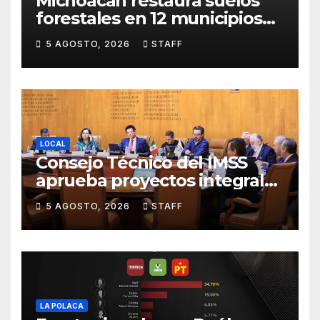
Michoacán restaura suelos
forestales en 12 municipios
afectados por incendios
5 AGOSTO, 2026
STAFF
LOCAL
Consejo Técnico del IMSS
aprueba proyectos integrales
para construcción de tres
5 AGOSTO, 2026
STAFF
UMF en Michoacán y Estado
de México
LA POLACA