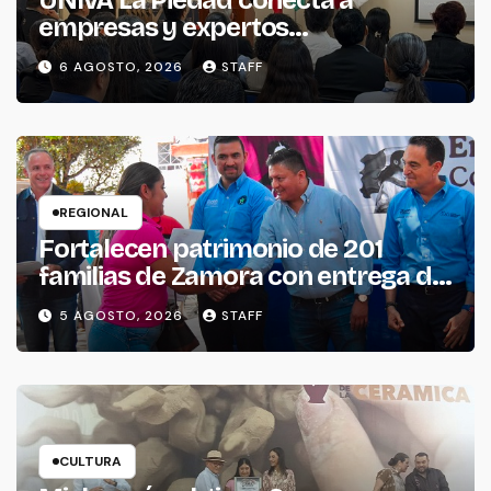
UNIVA La Piedad conecta a
empresas y expertos
internacionales para impulsar la
6 AGOSTO, 2026
STAFF
productividad empresarial
REGIONAL
Fortalecen patrimonio de 201
familias de Zamora con entrega de
escrituras
5 AGOSTO, 2026
STAFF
CULTURA