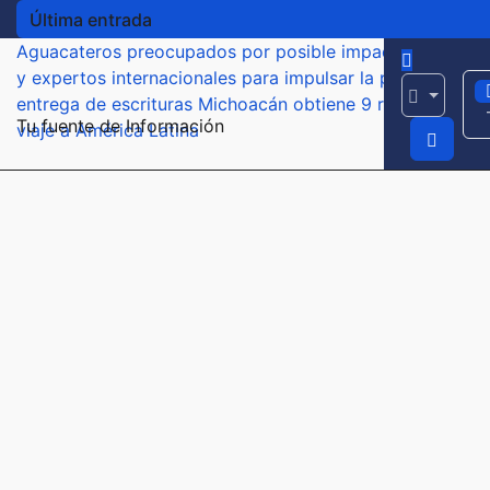
Última entrada
Aguacateros preocupados por posible impacto económic
y expertos internacionales para impulsar la productivida
entrega de escrituras
Michoacán obtiene 9 reconocimient
Tu fuente de Información
viaje a América Latina