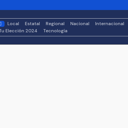
o tras alerta de Estados Unidos
UNIVA La Piedad conecta
d empresarial
Fortalecen patrimonio de 201 familias de Za
Local
Estatal
Regional
Nacional
Internacional
os en el Premio Nacional de la Cerámica
León XIV confirm
Tu Elección 2024
Tecnología