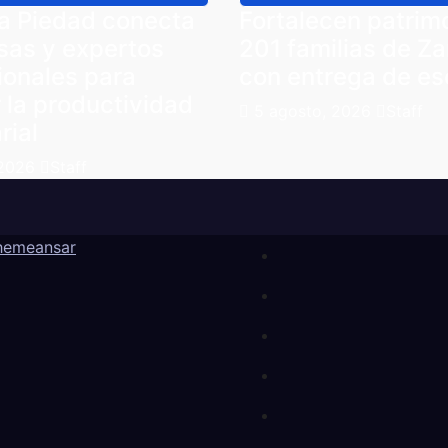
a Piedad conecta
Fortalecen patrim
sas y expertos
201 familias de Z
ionales para
con entrega de es
 la productividad
5 agosto, 2026
Staff
rial
 2026
Staff
hemeansar