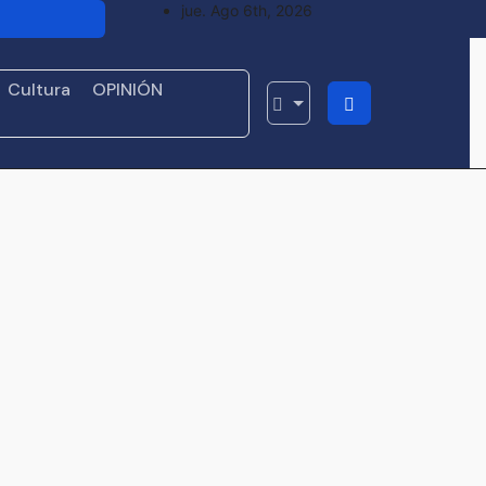
jue. Ago 6th, 2026
 a empresas
mora con
Cultura
OPINIÓN
a su primer