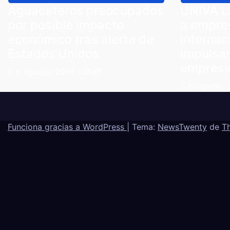
Aguacateros preocupados
UNIVA L
por posible impacto
a empre
económico tras alerta de
internac
Estados Unidos
impulsar
empresa
6 agosto, 2026
Staff
6 agosto,
Funciona gracias a WordPress
|
Tema:
NewsTwenty
de
T