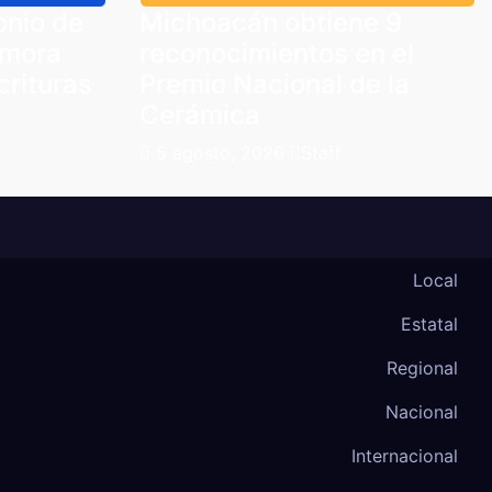
onio de
Michoacán obtiene 9
amora
reconocimientos en el
crituras
Premio Nacional de la
Cerámica
5 agosto, 2026
Staff
Local
Estatal
Regional
Nacional
Internacional