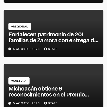
REGIONAL
Fortalecen patrimonio de 201
familias de Zamora con entrega de
escrituras
5 AGOSTO, 2026
STAFF
CULTURA
Michoacán obtiene 9
reconocimientos en el Premio
Nacional de la Cerámica
5 AGOSTO, 2026
STAFF