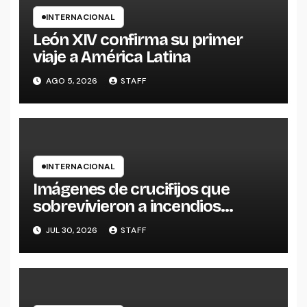
INTERNACIONAL
León XIV confirma su primer
viaje a América Latina
AGO 5, 2026
STAFF
INTERNACIONAL
Imágenes de crucifijos que
sobrevivieron a incendios
reavivan reflexiones sobre la fe y
JUL 30, 2026
STAFF
la esperanza