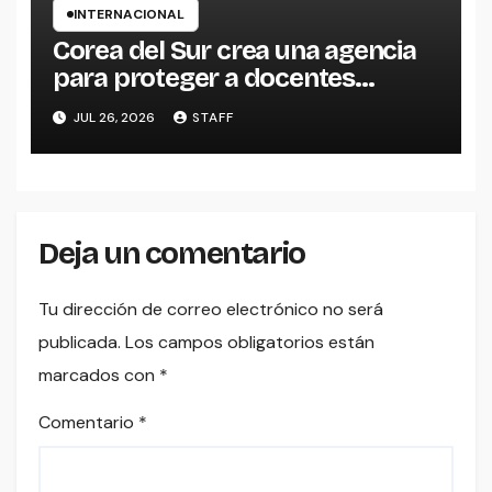
INTERNACIONAL
Corea del Sur crea una agencia
para proteger a docentes
inspirada en una exitosa serie de
JUL 26, 2026
STAFF
Netflix
Deja un comentario
Tu dirección de correo electrónico no será
publicada.
Los campos obligatorios están
marcados con
*
Comentario
*