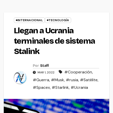
INTERNACIONAL
TECNOLOGÍA
Llegan a Ucrania
terminales de sistema
Stalink
Por
Staff
#Cooperación
,
MAR 1, 2022
#Guerra
,
#Musk
,
#rusia
,
#Satélite
,
#Spacex
,
#Starlink
,
#Ucrania