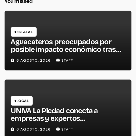
You missed
ESTATAL
Aguacateros preocupados por
posible impacto económico tras
alerta de Estados Unidos
6 AGOSTO, 2026
STAFF
LOCAL
UNIVA La Piedad conecta a
empresas y expertos
internacionales para impulsar la
6 AGOSTO, 2026
STAFF
productividad empresarial