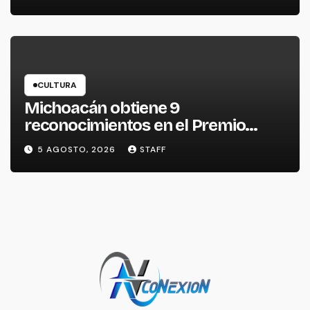
CULTURA
Michoacán obtiene 9
reconocimientos en el Premio
Nacional de la Cerámica
5 AGOSTO, 2026
STAFF