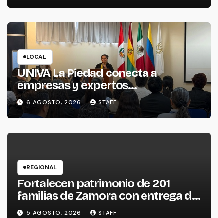
LOCAL
UNIVA La Piedad conecta a
empresas y expertos
internacionales para impulsar la
6 AGOSTO, 2026
STAFF
productividad empresarial
REGIONAL
Fortalecen patrimonio de 201
familias de Zamora con entrega de
escrituras
5 AGOSTO, 2026
STAFF