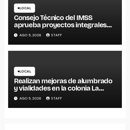
LOCAL
Consejo Técnico del IMSS
aprueba proyectos integrales
para construcción de tres UMF
AGO 5, 2026
STAFF
en Michoacán y Estado de
México
LOCAL
Realizan mejoras de alumbrado
y vialidades en la colonia La
Escondida
AGO 5, 2026
STAFF