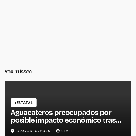
You missed
ESTATAL
Aguacateros preocupados por
posible impacto económico tras
alerta de Estados Unidos
6 AGOSTO, 2026
STAFF