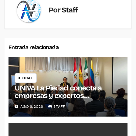
Por
Staff
Entrada relacionada
LOCAL
UNIVA La Piedad conecta a
empresas y expertos
internacionales para impulsar la
AGO 6, 2026
STAFF
productividad empresarial