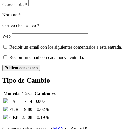
Comentario
*
Nombre
*
Correo electrónico
*
Web
Recibir un email con los siguientes comentarios a esta entrada.
Recibir un email con cada nueva entrada.
Tipo de Cambio
Moneda
Tasa
Cambio %
17.14
0.00
%
USD
19.80
–0.02
%
EUR
23.08
–0.19
%
GBP
Currency exchange rates in
MXN
on August 9,