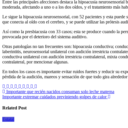
Entre las principales afecciones destaca la hipoacusia neurosensorial b
moderada, afectando a uno o a los dos oídos, y el tratamiento más hab
Le sigue la hipoacusia neurosensorial, con 52 pacientes y esta puede s
que conecta al oído con el cerebro, y se puede utilizar las prótesis aud
Así como la presbiacusia con 33 casos; esta se produce cuando la per
provocada por el deterioro del sistema auditivo.
Otras patologías no tan frecuentes son: hipoacusia conductiva; conducti
laberintitis, neurosensorial unilateral con audición irrestricta contrala
conductiva unilateral con audición irrestricta contralateral, mixta cond
contralateral, por mencionar algunas.
En todos los casos es importante evitar ruidos fuertes y reducir su e
pérdida de la audición, mareos y sensación de que todo gira alrededor 
Navegación
Importante que recién nacidos consuman solo leche materna
Importante extremar cuidados previniendo golpes de calor
de
entradas
Related Post
Estatal