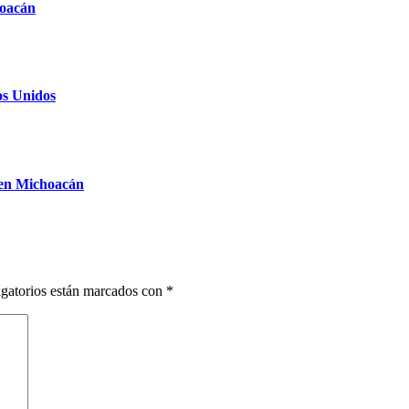
hoacán
os Unidos
r en Michoacán
gatorios están marcados con
*