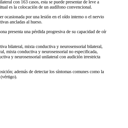
ilateral con 163 casos, esta se puede presentar de leve a
itual es la colocación de un audífono convencional.
er ocasionada por una lesión en el oído interno o el nervio
itivas ancladas al hueso.
sona presenta una pérdida progresiva de su capacidad de oír
va bilateral, mixta conductiva y neurosensorial bilateral,
teral, mixta conductiva y neurosensorial no especificada,
uctiva y neurosensorial unilateral con audición irrestricta
xposición; además de detectar los síntomas comunes como la
(vértigo).