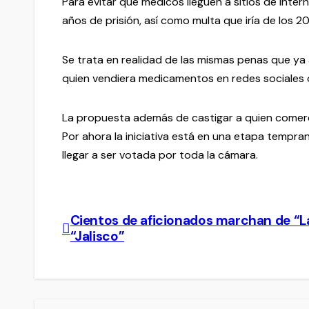
Para evitar que médicos lleguen a sitios de inte
años de prisión, así como multa que iría de los 2
Se trata en realidad de las mismas penas que ya 
quien vendiera medicamentos en redes sociales o 
La propuesta además de castigar a quien comerci
Por ahora la iniciativa está en una etapa tempra
llegar a ser votada por toda la cámara.
Cientos de aficionados marchan de “La
Navegación
“Jalisco”
de
entradas