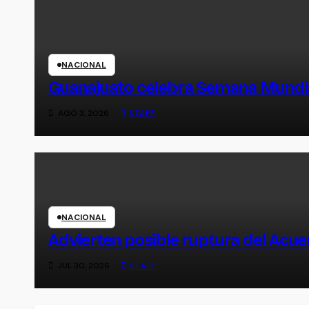
NACIONAL
Guanajuato celebra Semana Mundia
AGO 3, 2026
STAFF
NACIONAL
Advierten posible ruptura del Acuer
JUL 30, 2026
STAFF