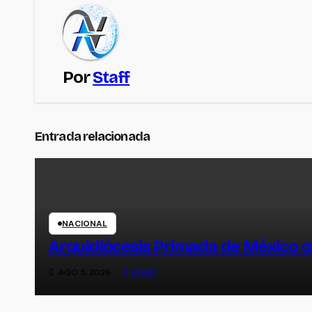
Por
Staff
Entrada relacionada
NACIONAL
Arquidiócesis Primada de México c
AGO 5, 2026
STAFF