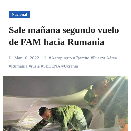
Nacional
Sale mañana segundo vuelo
de FAM hacia Rumania
Mar 10, 2022
#
Aeropuerto
#
Ejercito
#
Fuerza Aérea
#
Rumania
#
rusia
#
SEDENA
#
Ucrania