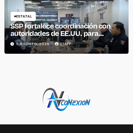
ESTATAL
SSP fortalece coordinación con
autoridades de EE.UU. para
reforzar seguridad en la región
5 AGOSTO, 2026
STAFF
aguacatera