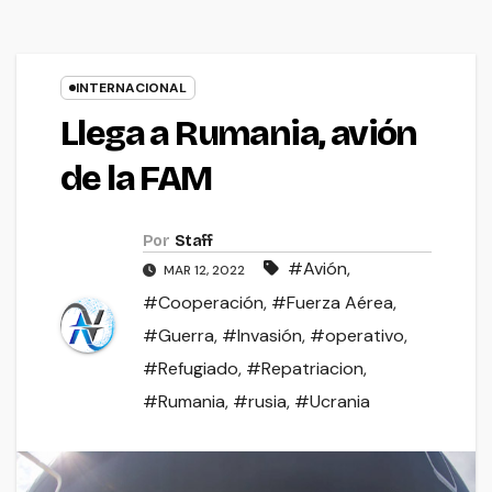
INTERNACIONAL
Llega a Rumania, avión
de la FAM
Por
Staff
#Avión
,
MAR 12, 2022
#Cooperación
,
#Fuerza Aérea
,
#Guerra
,
#Invasión
,
#operativo
,
#Refugiado
,
#Repatriacion
,
#Rumania
,
#rusia
,
#Ucrania