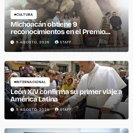
CULTURA
Michoacán obtiene 9
reconocimientos en el Premio
Nacional de la Cerámica
5 AGOSTO, 2026
STAFF
INTERNACIONAL
León XIV confirma su primer viaje a
América Latina
5 AGOSTO, 2026
STAFF