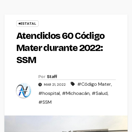
ESTATAL
Atendidos 60 Código
Mater durante 2022:
SSM
Por
Staff
#Código Mater
,
MAR 21, 2022
#hospital
,
#Michoacán
,
#Salud
,
#SSM