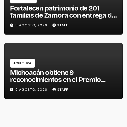
Fortalecen patrimonio de 201
familias de Zamora con entrega de
escrituras
5 AGOSTO, 2026
STAFF
CULTURA
Michoacán obtiene 9
reconocimientos en el Premio
Nacional de la Cerámica
5 AGOSTO, 2026
STAFF