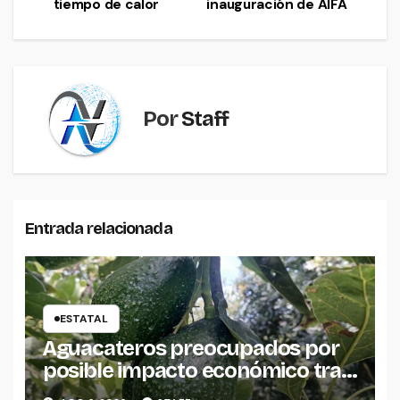
tiempo de calor
inauguración de AIFA
de
entradas
Por
Staff
Entrada relacionada
ESTATAL
Aguacateros preocupados por
posible impacto económico tras
alerta de Estados Unidos