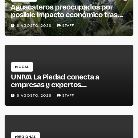
Aguacateros preocupados por
posible impacto económico tras
alerta de Estados Unidos
6 AGOSTO, 2026
STAFF
LOCAL
UNIVA La Piedad conecta a
empresas y expertos
internacionales para impulsar la
6 AGOSTO, 2026
STAFF
productividad empresarial
REGIONAL