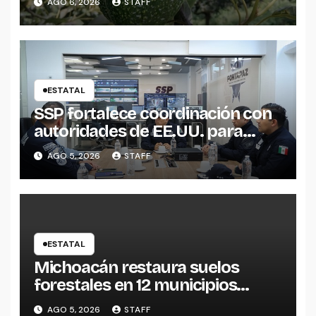
AGO 6, 2026
STAFF
ESTATAL
SSP fortalece coordinación con
autoridades de EE.UU. para
reforzar seguridad en la región
AGO 5, 2026
STAFF
aguacatera
ESTATAL
Michoacán restaura suelos
forestales en 12 municipios
afectados por incendios
AGO 5, 2026
STAFF