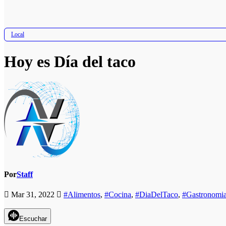
Local
Hoy es Día del taco
Por
Staff
Mar 31, 2022
#Alimentos
,
#Cocina
,
#DiaDelTaco
,
#Gastronomi
Escuchar