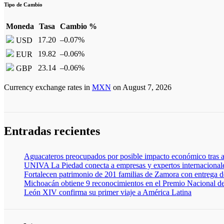
Tipo de Cambio
Moneda
Tasa
Cambio %
17.20
–0.07
%
USD
19.82
–0.06
%
EUR
23.14
–0.06
%
GBP
Currency exchange rates in
MXN
on August 7, 2026
Entradas recientes
Aguacateros preocupados por posible impacto económico tras a
UNIVA La Piedad conecta a empresas y expertos internacionales
Fortalecen patrimonio de 201 familias de Zamora con entrega de
Michoacán obtiene 9 reconocimientos en el Premio Nacional d
León XIV confirma su primer viaje a América Latina