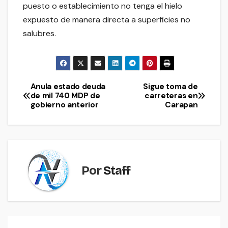
puesto o establecimiento no tenga el hielo
expuesto de manera directa a superficies no
salubres.
Anula estado deuda
Sigue toma de
Navegación
de mil 740 MDP de
carreteras en
gobierno anterior
Carapan
de
entradas
Por
Staff