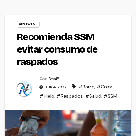
ESTATAL
Recomienda SSM
evitar consumo de
raspados
Por
Staff
#Barra
,
#Calor
,
ABR 4, 2022
#Hielo
,
#Raspados
,
#Salud
,
#SSM