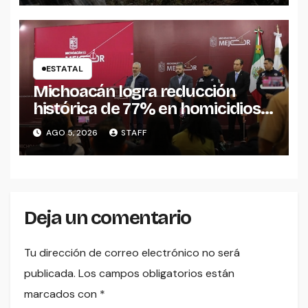
ESTATAL
Michoacán logra reducción
histórica de 77% en homicidios
respecto al punto más alto en
AGO 5, 2026
STAFF
2021
Deja un comentario
Tu dirección de correo electrónico no será
publicada.
Los campos obligatorios están
marcados con
*