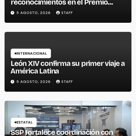
reconocimientos en el Premio
Nacional de la Cerámica
5 AGOSTO, 2026
STAFF
INTERNACIONAL
León XIV confirma su primer viaje a
América Latina
5 AGOSTO, 2026
STAFF
ESTATAL
SSP fortalece coordinación con