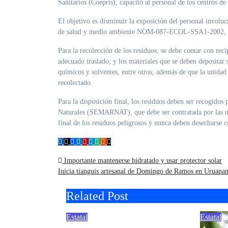
Sanitarios (Coepris), capacitó al personal de los centros de 
El objetivo es disminuir la exposición del personal involu
de salud y medio ambiente NOM-087-ECOL-SSA1-2002, en l
Para la recolección de los residuos, se debe contar con reci
adecuado traslado; y los materiales que se deben depositar 
químicos y solventes, entre otros, además de que la unidad
recolectado.
Para la disposición final, los residuos deben ser recogido
Naturales (SEMARNAT), que debe ser contratada por las uni
final de los residuos peligrosos y nunca deben desecharse 
Navegación
Importante mantenerse hidratado y usar protector solar
Inicia tianguis artesanal de Domingo de Ramos en Uruapa
de
Related Post
entradas
Estatal
Estatal