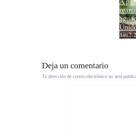
SSM fortalece la
A par
detección oportuna de
reanu
cáncer de mama en
aguac
Michoacán
Unid
Ago 7, 2026
Ago 7, 
Deja un comentario
Tu dirección de correo electrónico no será public