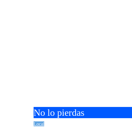
No lo pierdas
Local
UNIVA La Piedad promueve la inc