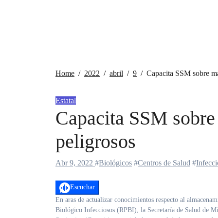
Home
2022
abril
9
Capacita SSM sobre ma
Estatal
Capacita SSM sobre 
peligrosos
Abr 9, 2022
#
Biológicos
#
Centros de Salud
#
Infecc
Escuchar
En aras de actualizar conocimientos respecto al almacenamiento correcto, tratamiento, y disposición final de los Residuos Peligrosos
Biológico Infecciosos (RPBI), la Secretaría de Salud de M