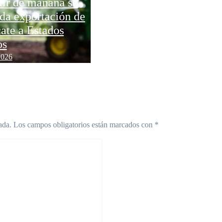
tir de mañana se
Te decimos cuáles son
da exportación de
las ladas son más usadas
ate a Estados
para extorsionar en
os
Michoacán
2026
Ago 7, 2026
ada.
Los campos obligatorios están marcados con
*