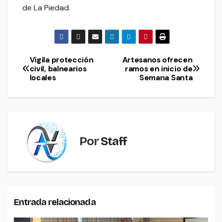
de La Piedad.
Vigila protección
Artesanos ofrecen
Navegación
civil, balnearios
ramos en inicio de
locales
Semana Santa
de
entradas
Por
Staff
Entrada relacionada