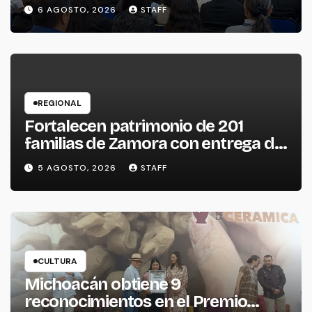
internacionales para impulsar la
6 AGOSTO, 2026
STAFF
productividad empresarial
REGIONAL
Fortalecen patrimonio de 201
familias de Zamora con entrega de
escrituras
5 AGOSTO, 2026
STAFF
CULTURA
Michoacán obtiene 9
reconocimientos en el Premio