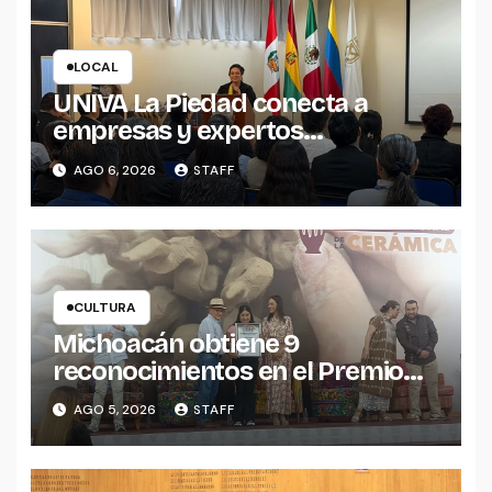
LOCAL
UNIVA La Piedad conecta a
empresas y expertos
internacionales para impulsar la
AGO 6, 2026
STAFF
productividad empresarial
CULTURA
Michoacán obtiene 9
reconocimientos en el Premio
Nacional de la Cerámica
AGO 5, 2026
STAFF