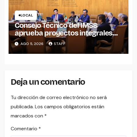
LOCAL
Consejo Técnico del IMSS
aprueba proyectos integrales
para construcción de tres UMF
AGO 5, 2026
STAFF
en Michoacán y Estado de
México
Deja un comentario
Tu dirección de correo electrónico no será
publicada.
Los campos obligatorios están
marcados con
*
Comentario
*