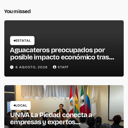
You missed
ESTATAL
Aguacateros preocupados por
posible impacto económico tras
alerta de Estados Unidos
6 AGOSTO, 2026
STAFF
LOCAL
UNIVA La Piedad conecta a
empresas y expertos