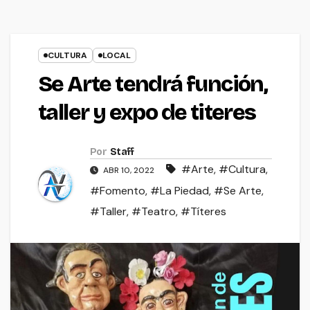
CULTURA
LOCAL
Se Arte tendrá función,
taller y expo de titeres
Por
Staff
#Arte
,
#Cultura
,
ABR 10, 2022
#Fomento
,
#La Piedad
,
#Se Arte
,
#Taller
,
#Teatro
,
#Títeres