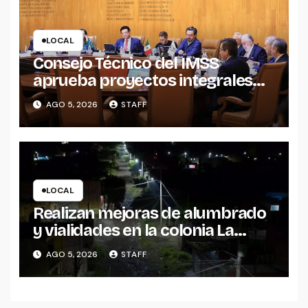
LOCAL
Consejo Técnico del IMSS
aprueba proyectos integrales
para construcción de tres UMF
AGO 5, 2026
STAFF
en Michoacán y Estado de
México
LOCAL
Realizan mejoras de alumbrado
y vialidades en la colonia La
Escondida
AGO 5, 2026
STAFF