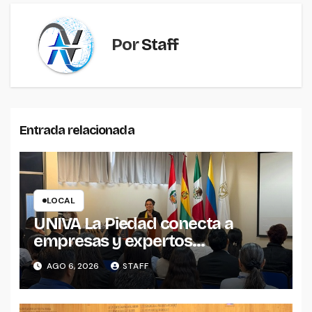
Por
Staff
Entrada relacionada
LOCAL
UNIVA La Piedad conecta a
empresas y expertos
internacionales para impulsar la
AGO 6, 2026
STAFF
productividad empresarial