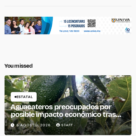
You missed
ESTATAL
Aguacateros preocupados por
posible impacto económico tras
alerta de Estados Unidos
6 AGOSTO, 2026
STAFF