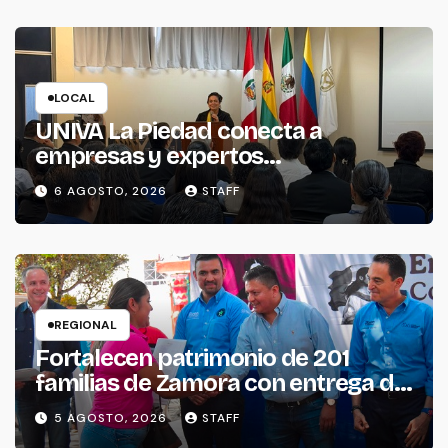
LOCAL
UNIVA La Piedad conecta a
empresas y expertos
internacionales para impulsar la
6 AGOSTO, 2026
STAFF
productividad empresarial
REGIONAL
Fortalecen patrimonio de 201
familias de Zamora con entrega de
escrituras
5 AGOSTO, 2026
STAFF