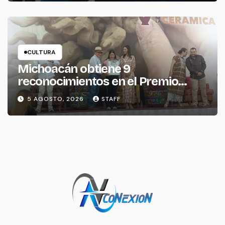
CULTURA
Michoacán obtiene 9
reconocimientos en el Premio
Nacional de la Cerámica
5 AGOSTO, 2026
STAFF