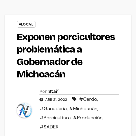
LOCAL
Exponen porcicultores
problemática a
Gobernador de
Michoacán
Por
Staff
#Cerdo
,
ABR 21, 2022
#Ganadería
,
#Michoacán
,
#Porcicultura
,
#Producción
,
#SADER