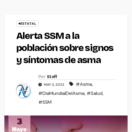
ESTATAL
Alerta SSM a la
población sobre signos
y síntomas de asma
Por
Staff
#Asma
,
MAY 3, 2022
#DiaMundialDelAsma
,
#Salud
,
#SSM