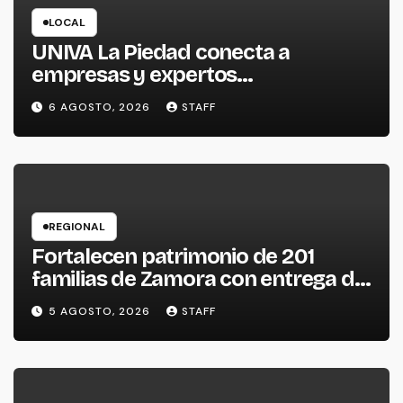
LOCAL
UNIVA La Piedad conecta a
empresas y expertos
internacionales para impulsar la
6 AGOSTO, 2026
STAFF
productividad empresarial
REGIONAL
Fortalecen patrimonio de 201
familias de Zamora con entrega de
escrituras
5 AGOSTO, 2026
STAFF