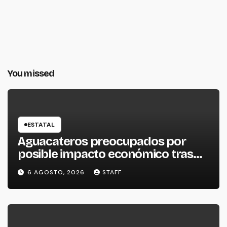
You missed
ESTATAL
Aguacateros preocupados por
posible impacto económico tras
alerta de Estados Unidos
6 AGOSTO, 2026
STAFF