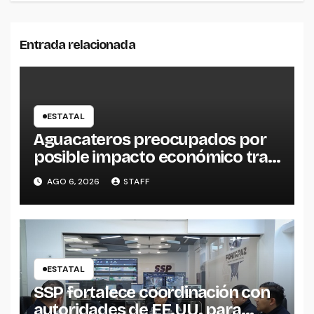
Entrada relacionada
ESTATAL
Aguacateros preocupados por
posible impacto económico tras
alerta de Estados Unidos
AGO 6, 2026
STAFF
ESTATAL
SSP fortalece coordinación con
autoridades de EE.UU. para