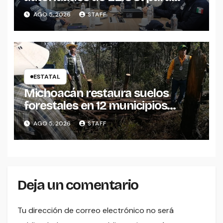
reforzar seguridad en la región
AGO 5, 2026
STAFF
aguacatera
ESTATAL
Michoacán restaura suelos
forestales en 12 municipios
afectados por incendios
AGO 5, 2026
STAFF
Deja un comentario
Tu dirección de correo electrónico no será