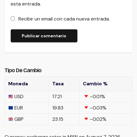
esta entrada.
Recibir un email con cada nueva entrada.
Tipo De Cambio
Moneda
Tasa
Cambio %
USD
17.21
–0.01
%
EUR
19.83
–0.03
%
GBP
23.15
–0.02
%
Currency exchange rates in
MXN
on August 7, 2026