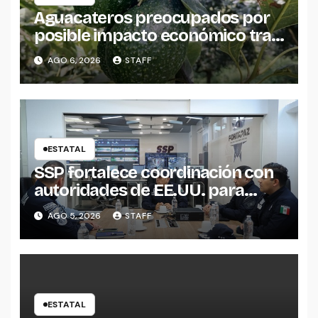
Aguacateros preocupados por
posible impacto económico tras
alerta de Estados Unidos
AGO 6, 2026
STAFF
ESTATAL
SSP fortalece coordinación con
autoridades de EE.UU. para
reforzar seguridad en la región
AGO 5, 2026
STAFF
aguacatera
ESTATAL