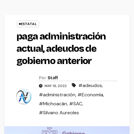
ESTATAL
paga administración
actual, adeudos de
gobierno anterior
Por
Staff
#adeudos
,
MAY 16, 2022
#administración
,
#Economía
,
#Michoacán
,
#SAC
,
#Silvano Aureoles