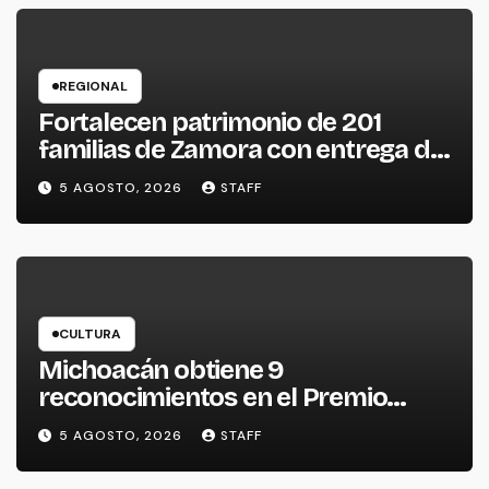
REGIONAL
Fortalecen patrimonio de 201
familias de Zamora con entrega de
escrituras
5 AGOSTO, 2026
STAFF
CULTURA
Michoacán obtiene 9
reconocimientos en el Premio
Nacional de la Cerámica
5 AGOSTO, 2026
STAFF