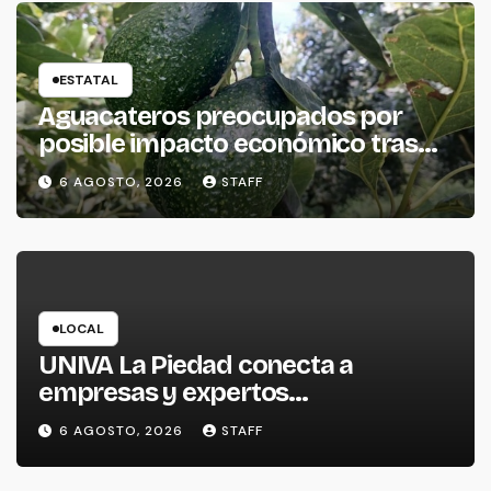
ESTATAL
Aguacateros preocupados por
posible impacto económico tras
alerta de Estados Unidos
6 AGOSTO, 2026
STAFF
LOCAL
UNIVA La Piedad conecta a
empresas y expertos
internacionales para impulsar la
6 AGOSTO, 2026
STAFF
productividad empresarial