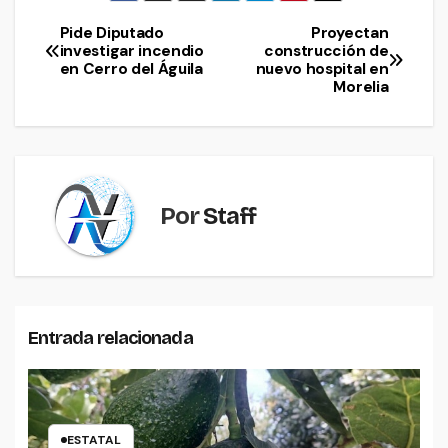
Pide Diputado
Proyectan
Navegación
investigar incendio
construcción de
en Cerro del Águila
nuevo hospital en
de
Morelia
entradas
Por
Staff
Entrada relacionada
ESTATAL