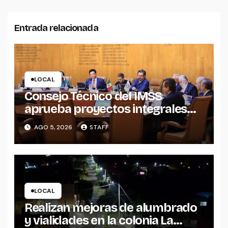
Entrada relacionada
LOCAL
Consejo Técnico del IMSS
aprueba proyectos integrales
para construcción de tres UMF
AGO 5, 2026
STAFF
en Michoacán y Estado de
México
LOCAL
Realizan mejoras de alumbrado
y vialidades en la colonia La