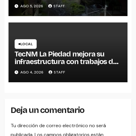
Escondida
AGO 5, 2026
STAFF
LOCAL
TecNM La Piedad mejora su
infraestructura con trabajos de
impermeabilización
AGO 4, 2026
STAFF
Deja un comentario
Tu dirección de correo electrónico no será
publicada.
Los campos obligatorios están