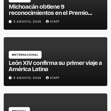
Michoacán obtiene 9
reconocimientos en el Premio
Nacional de la Cerámica
5 AGOSTO, 2026
STAFF
INTERNACIONAL
León XIV confirma su primer viaje a
América Latina
5 AGOSTO, 2026
STAFF