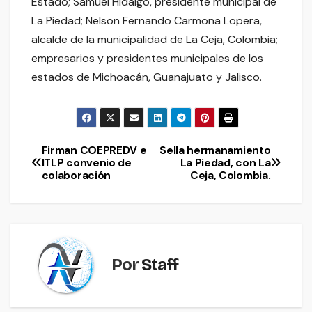
Estado; Samuel Hidalgo, presidente municipal de
La Piedad; Nelson Fernando Carmona Lopera,
alcalde de la municipalidad de La Ceja, Colombia;
empresarios y presidentes municipales de los
estados de Michoacán, Guanajuato y Jalisco.
Firman COEPREDV e
Sella hermanamiento
Navegación
ITLP convenio de
La Piedad, con La
colaboración
Ceja, Colombia.
de
entradas
Por
Staff