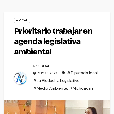
LOCAL
Prioritario trabajar en
agenda legislativa
ambiental
Por
Staff
#Diputada local
,
MAY 23, 2022
#La Piedad
,
#Legislativo
,
#Medio Ambiente
,
#Michoacán