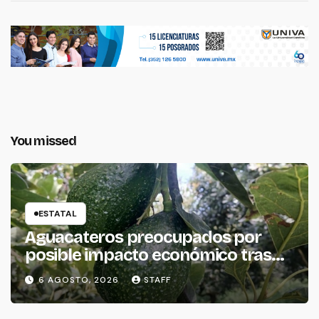
You missed
ESTATAL
Aguacateros preocupados por
posible impacto económico tras
alerta de Estados Unidos
6 AGOSTO, 2026
STAFF