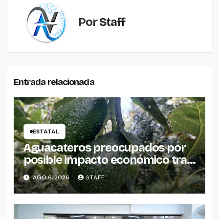
Por
Staff
Entrada relacionada
ESTATAL
Aguacateros preocupados por
posible impacto económico tras
alerta de Estados Unidos
AGO 6, 2026
STAFF