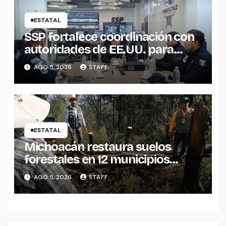
ESTATAL
SSP fortalece coordinación con
autoridades de EE.UU. para
reforzar seguridad en la región
AGO 5, 2026
STAFF
aguacatera
ESTATAL
Michoacán restaura suelos
forestales en 12 municipios
afectados por incendios
AGO 5, 2026
STAFF