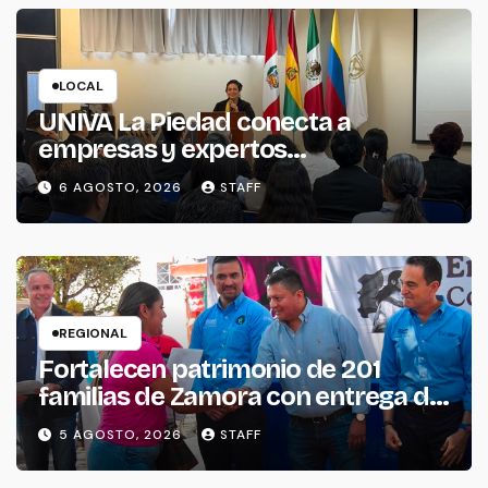
LOCAL
UNIVA La Piedad conecta a
empresas y expertos
internacionales para impulsar la
6 AGOSTO, 2026
STAFF
productividad empresarial
REGIONAL
Fortalecen patrimonio de 201
familias de Zamora con entrega de
escrituras
5 AGOSTO, 2026
STAFF