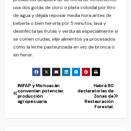
usa dos gotas de cloro o plata coloidal por litro
de agua y déjala reposar media hora antes de
beberla o bien hervirla por 5 minutos, lava y
desinfecta las frutas y verduras especialmente si
se comen crudas, elije alimentos ya procesados
como la leche pasteurizada en vez de bronca o
sin hervir.
INIFAP y Michoacán
Habrá 80
Navegación
convenían potenciar
declaratorias de
producción
Zonas de
de
agropecuaria
Restauración
Forestal.
entradas