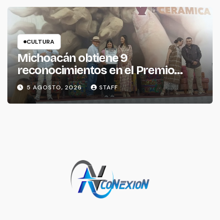
CULTURA
Michoacán obtiene 9
reconocimientos en el Premio
Nacional de la Cerámica
5 AGOSTO, 2026
STAFF