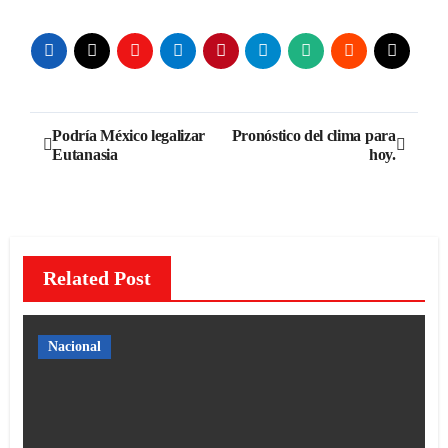
Navegación
Podría México legalizar
Pronóstico del clima para
Eutanasia
hoy.
de
entradas
Related Post
Nacional