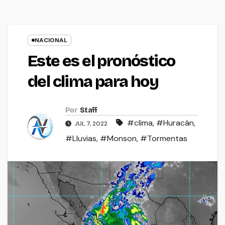
NACIONAL
Este es el pronóstico
del clima para hoy
Por
Staff
#clima
,
#Huracán
,
JUL 7, 2022
#Lluvias
,
#Monson
,
#Tormentas