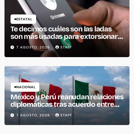
ESTATAL
Te decimos cuáles son las ladas
son más usadas para extorsionar
en Michoacán
7 AGOSTO, 2026
STAFF
NACIONAL
México y Perú reanudan relaciones
diplomáticas tras acuerdo entre
ambos gobiernos
7 AGOSTO, 2026
STAFF