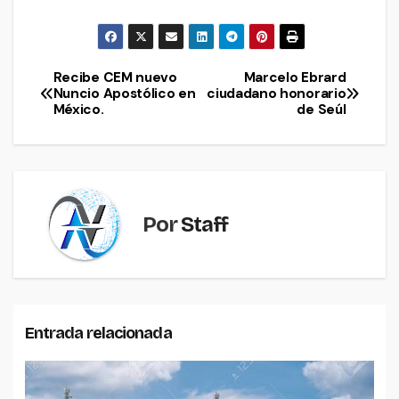
Recibe CEM nuevo
Marcelo Ebrard
Navegación
Nuncio Apostólico en
ciudadano honorario
México.
de Seúl
de
entradas
Por
Staff
Entrada relacionada