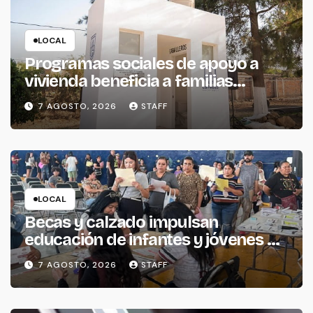
LOCAL
Programas sociales de apoyo a
vivienda beneficia a familias
piedadenses
7 AGOSTO, 2026
STAFF
LOCAL
Becas y calzado impulsan
educación de infantes y jóvenes de
La Piedad
7 AGOSTO, 2026
STAFF