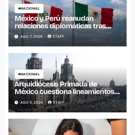
NACIONAL
México y Perú reanudan
relaciones diplomáticas tras
acuerdo entre ambos gobiernos
AGO 7, 2026
STAFF
NACIONAL
Arquidiócesis Primada de
México cuestiona lineamientos
sobre derechos de las
AGO 5, 2026
STAFF
audiencias