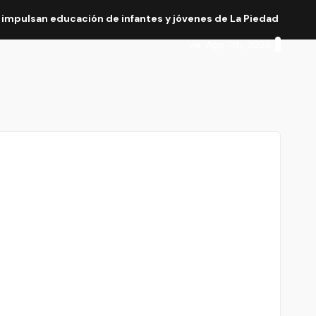
 impulsan educación de infantes y jóvenes de La Piedad
Te
vie. Ago 7th, 2026