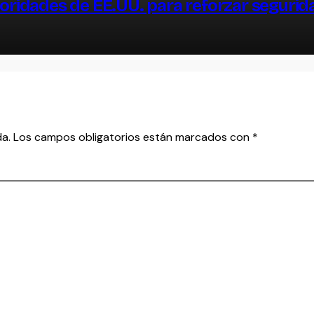
oridades de EE.UU. para reforzar segurid
da.
Los campos obligatorios están marcados con
*