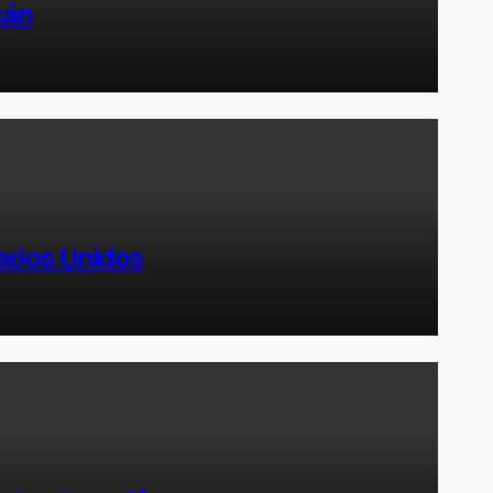
cán
tados Unidos