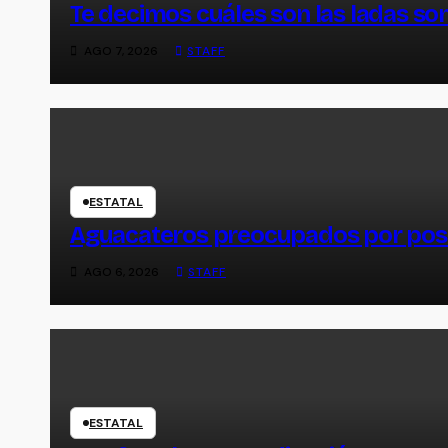
Te decimos cuáles son las ladas s
AGO 7, 2026
STAFF
ESTATAL
Aguacateros preocupados por posi
AGO 6, 2026
STAFF
ESTATAL