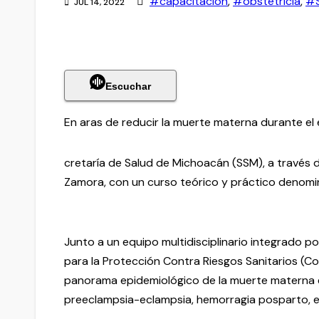
#capacitación
,
#obstetricia
,
#S
JUL 14, 2022
Escuchar
En aras de reducir la muerte materna durante el
cretaría de Salud de Michoacán (SSM), a través d
Zamora, con un curso teórico y práctico denomin
Junto a un equipo multidisciplinario integrado po
para la Protección Contra Riesgos Sanitarios (Co
panorama epidemiológico de la muerte materna en
preeclampsia-eclampsia, hemorragia posparto, el