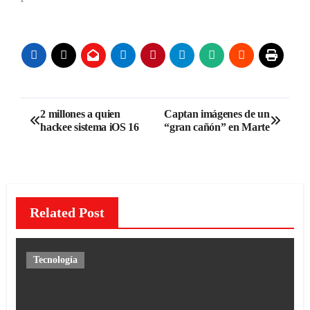
Navegación
2 millones a quien
Captan imágenes de un
hackee sistema iOS 16
“gran cañón” en Marte
de
entradas
Related Post
Tecnología