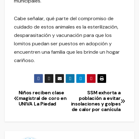
municipales.
Cabe señalar, qué parte del compromiso de
cuidado de estos animales es la esterilización,
desparasitación y vacunación para que los
lomitos puedan ser puestos en adopción y
encuentren una familia que les brinde un hogar
cariñoso.
Niños reciben clase
SSM exhorta a
Navegación
magistral de coro en
población a evitar
UNIVA La Piedad
insolaciones y golpes
de
de calor por canícula
entradas