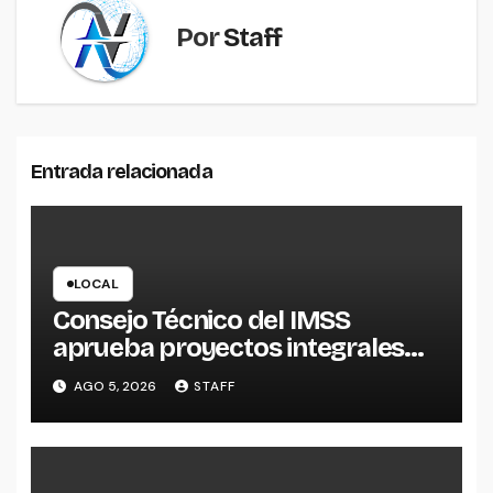
Por
Staff
Entrada relacionada
LOCAL
Consejo Técnico del IMSS
aprueba proyectos integrales
para construcción de tres UMF
AGO 5, 2026
STAFF
en Michoacán y Estado de
México