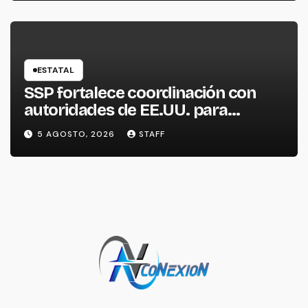
ESTATAL
SSP fortalece coordinación con
autoridades de EE.UU. para
reforzar seguridad en la región
5 AGOSTO, 2026
STAFF
aguacatera