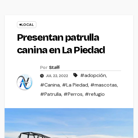
LOCAL
Presentan patrulla
canina en La Piedad
Por
Staff
#adopción
,
JUL 22, 2022
#Canina
,
#La Piedad
,
#mascotas
,
#Patrulla
,
#Perros
,
#refugio