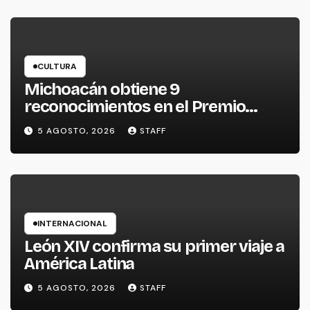
CULTURA
Michoacán obtiene 9
reconocimientos en el Premio
Nacional de la Cerámica
5 AGOSTO, 2026
STAFF
INTERNACIONAL
León XIV confirma su primer viaje a
América Latina
5 AGOSTO, 2026
STAFF