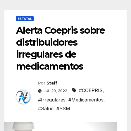
ESTATAL
Alerta Coepris sobre
distribuidores
irregulares de
medicamentos
Por
Staff
#COEPRIS
,
JUL 29, 2022
#Irregulares
,
#Medicamentos
,
#Salud
,
#SSM