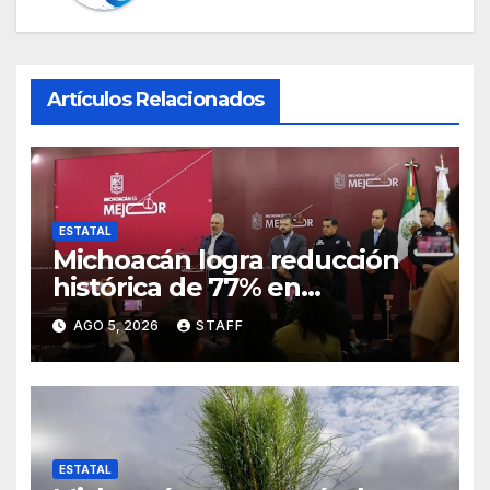
Artículos Relacionados
ESTATAL
Michoacán logra reducción
histórica de 77% en
homicidios respecto al punto
AGO 5, 2026
STAFF
más alto en 2021
ESTATAL