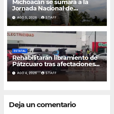
Michoacán se sumará a la
Jornada Nacional de
Reforestación con 13 millones
AGO 5, 2026
STAFF
de árboles
ESTATAL
Rehabilitarán libramiento de
Pátzcuaro tras afectaciones
por tromba
AGO 4, 2026
STAFF
Deja un comentario