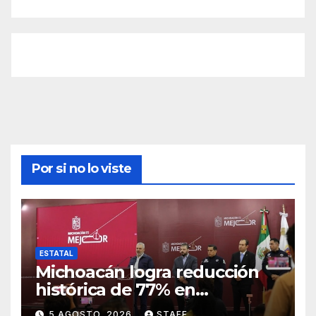
Por si no lo viste
ESTATAL
Michoacán logra reducción
histórica de 77% en
homicidios respecto al punto
5 AGOSTO, 2026
STAFF