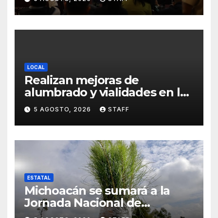
más alto en 2021
LOCAL
Realizan mejoras de
alumbrado y vialidades en la
colonia La Escondida
5 AGOSTO, 2026
STAFF
ESTATAL
Michoacán se sumará a la
Jornada Nacional de
Reforestación con 13