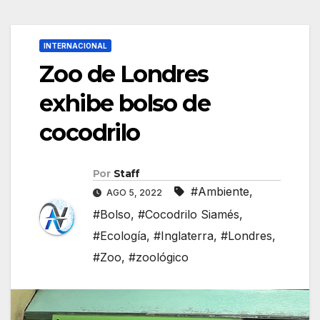
INTERNACIONAL
Zoo de Londres
exhibe bolso de
cocodrilo
Por
Staff
#Ambiente
,
AGO 5, 2022
#Bolso
,
#Cocodrilo Siamés
,
#Ecología
,
#Inglaterra
,
#Londres
,
#Zoo
,
#zoológico