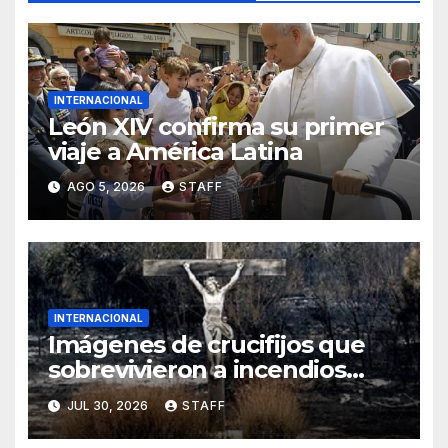
INTERNACIONAL
León XIV confirma su primer
viaje a América Latina
AGO 5, 2026
STAFF
INTERNACIONAL
Imágenes de crucifijos que
sobrevivieron a incendios
reavivan reflexiones sobre la
JUL 30, 2026
STAFF
fe y la esperanza