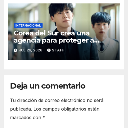
INTERNACIONAL
Corea del Sur crea una
agencia para proteger a
docentes inspirada en una
JUL 26, 2026
STAFF
exitosa serie de Netflix
Deja un comentario
Tu dirección de correo electrónico no será
publicada.
Los campos obligatorios están
marcados con
*