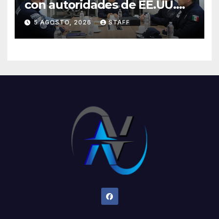
con autoridades de EE.UU.
para reforzar seguridad en la
5 AGOSTO, 2026
STAFF
región aguacatera