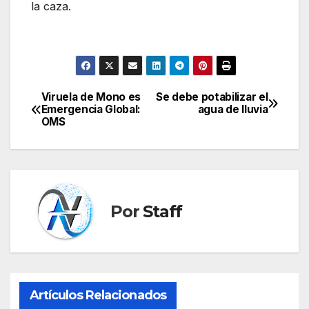
la caza.
Viruela de Mono es
Se debe potabilizar el
Navegación
Emergencia Global:
agua de lluvia
OMS
de
entradas
Por
Staff
Artículos Relacionados