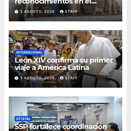
reconocimientos en el
Premio Nacional de la
5 AGOSTO, 2026
STAFF
Cerámica
INTERNACIONAL
León XIV confirma su primer
viaje a América Latina
5 AGOSTO, 2026
STAFF
ESTATAL
SSP fortalece coordinación