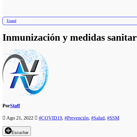
Estatal
Inmunización y medidas sanitar
Por
Staff
Ago 21, 2022
#COVID19
,
#Prevención
,
#Salud
,
#SSM
Escuchar