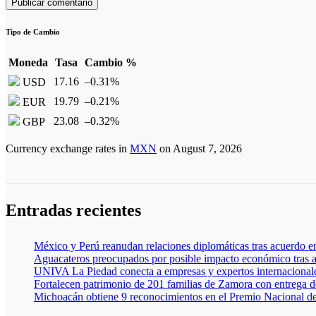
Tipo de Cambio
Moneda
Tasa
Cambio %
17.16
–0.31
%
USD
19.79
–0.21
%
EUR
23.08
–0.32
%
GBP
Currency exchange rates in
MXN
on August 7, 2026
Entradas recientes
México y Perú reanudan relaciones diplomáticas tras acuerdo e
Aguacateros preocupados por posible impacto económico tras a
UNIVA La Piedad conecta a empresas y expertos internacionales
Fortalecen patrimonio de 201 familias de Zamora con entrega de
Michoacán obtiene 9 reconocimientos en el Premio Nacional d