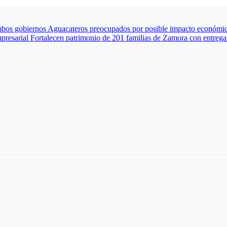
mbos gobiernos
Aguacateros preocupados por posible impacto económico
presarial
Fortalecen patrimonio de 201 familias de Zamora con entrega 