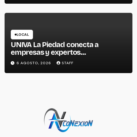
LOCAL
UNIVA La Piedad conecta a
empresas y expertos
internacionales para impulsar la
6 AGOSTO, 2026
STAFF
productividad empresarial