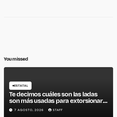
You missed
ESTATAL
Te decimos cuáles son las ladas
son más usadas para extorsionar
en Michoacán
7 AGOSTO, 2026
STAFF