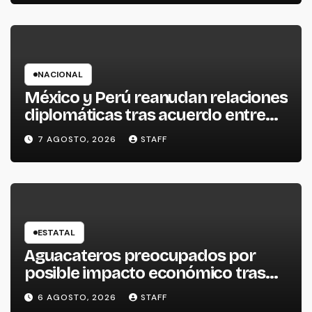
NACIONAL
México y Perú reanudan relaciones
diplomáticas tras acuerdo entre
ambos gobiernos
7 AGOSTO, 2026
STAFF
ESTATAL
Aguacateros preocupados por
posible impacto económico tras
alerta de Estados Unidos
6 AGOSTO, 2026
STAFF