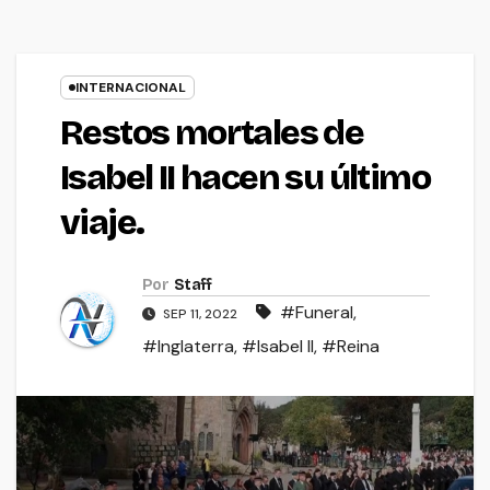
INTERNACIONAL
Restos mortales de
Isabel II hacen su último
viaje.
Por
Staff
#Funeral
,
SEP 11, 2022
#Inglaterra
,
#Isabel II
,
#Reina