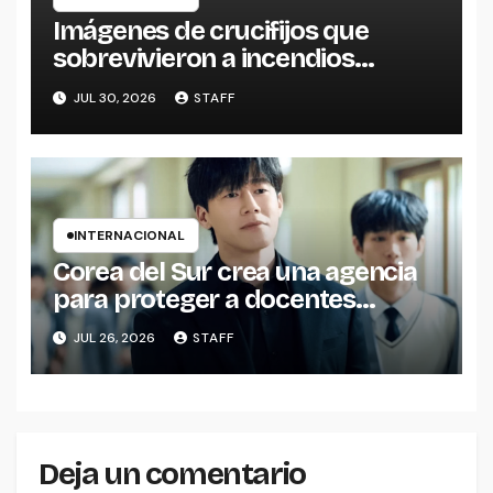
Imágenes de crucifijos que
sobrevivieron a incendios
reavivan reflexiones sobre la fe y
JUL 30, 2026
STAFF
la esperanza
INTERNACIONAL
Corea del Sur crea una agencia
para proteger a docentes
inspirada en una exitosa serie de
JUL 26, 2026
STAFF
Netflix
Deja un comentario