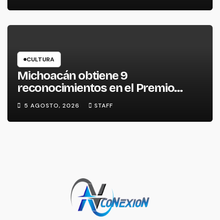
CULTURA
Michoacán obtiene 9
reconocimientos en el Premio
Nacional de la Cerámica
5 AGOSTO, 2026
STAFF