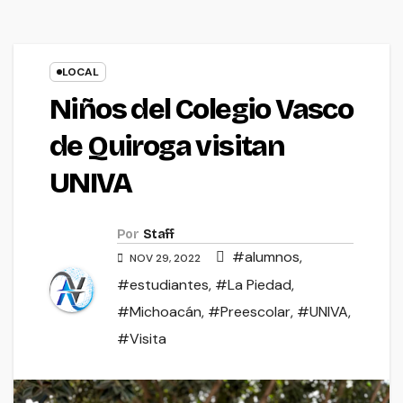
LOCAL
Niños del Colegio Vasco
de Quiroga visitan
UNIVA
Por
Staff
#alumnos
,
NOV 29, 2022
#estudiantes
,
#La Piedad
,
#Michoacán
,
#Preescolar
,
#UNIVA
,
#Visita