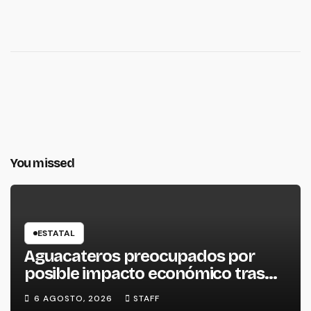
You missed
ESTATAL
Aguacateros preocupados por
posible impacto económico tras
alerta de Estados Unidos
6 AGOSTO, 2026
STAFF