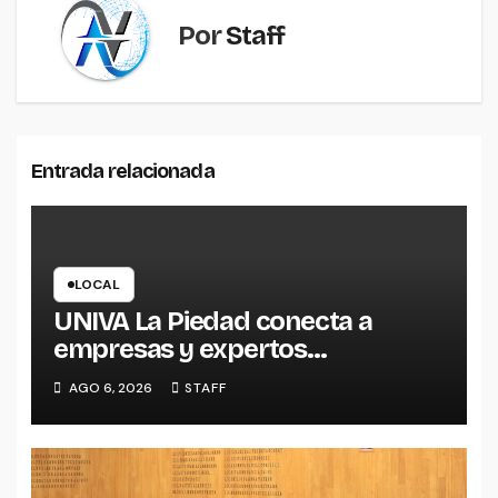
Por
Staff
Entrada relacionada
LOCAL
UNIVA La Piedad conecta a
empresas y expertos
internacionales para impulsar la
AGO 6, 2026
STAFF
productividad empresarial