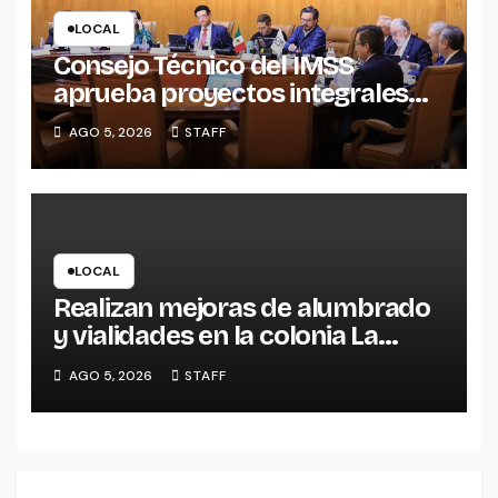
LOCAL
Consejo Técnico del IMSS
aprueba proyectos integrales
para construcción de tres UMF
AGO 5, 2026
STAFF
en Michoacán y Estado de
México
LOCAL
Realizan mejoras de alumbrado
y vialidades en la colonia La
Escondida
AGO 5, 2026
STAFF