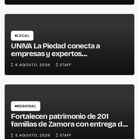
LOCAL
UNIVA La Piedad conecta a
empresas y expertos
internacionales para impulsar la
6 AGOSTO, 2026
STAFF
productividad empresarial
REGIONAL
Fortalecen patrimonio de 201
familias de Zamora con entrega de
escrituras
5 AGOSTO, 2026
STAFF