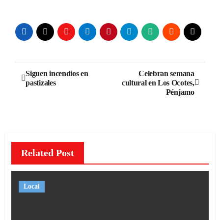
Navegación
Siguen incendios en
Celebran semana
pastizales
cultural en Los Ocotes,
de
Pénjamo
entradas
Related Post
Local