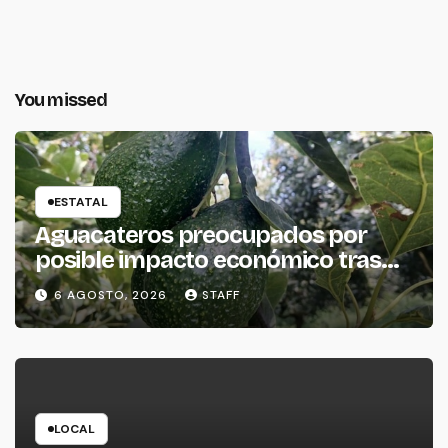
You missed
ESTATAL
Aguacateros preocupados por
posible impacto económico tras
alerta de Estados Unidos
6 AGOSTO, 2026
STAFF
LOCAL