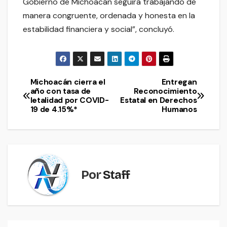
Gobierno de Michoacán seguirá trabajando de
manera congruente, ordenada y honesta en la
estabilidad financiera y social”, concluyó.
Michoacán cierra el
Entregan
Navegación
año con tasa de
Reconocimiento
letalidad por COVID-
Estatal en Derechos
de
19 de 4.15%*
Humanos
entradas
Por
Staff