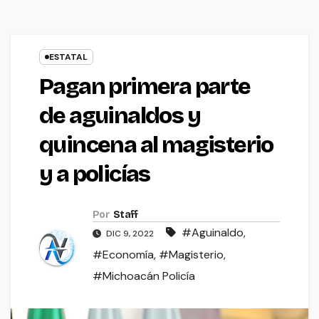
ESTATAL
Pagan primera parte
de aguinaldos y
quincena al magisterio
y a policías
Por
Staff
#Aguinaldo
,
DIC 9, 2022
#Economía
,
#Magisterio
,
#Michoacán Policía