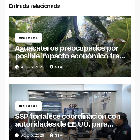
Entrada relacionada
ESTATAL
Aguacateros preocupados por
posible impacto económico tras
alerta de Estados Unidos
AGO 6, 2026
STAFF
ESTATAL
SSP fortalece coordinación con
autoridades de EE.UU. para
reforzar seguridad en la región
AGO 5, 2026
STAFF
aguacatera