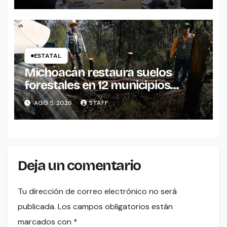
ESTATAL
Michoacán restaura suelos
forestales en 12 municipios
afectados por incendios
AGO 5, 2026
STAFF
Deja un comentario
Tu dirección de correo electrónico no será
publicada.
Los campos obligatorios están
marcados con
*