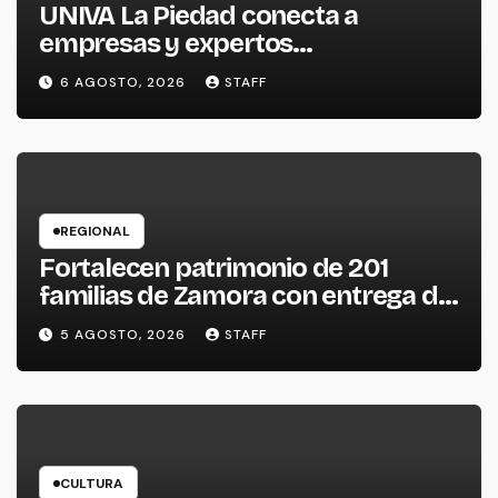
UNIVA La Piedad conecta a
empresas y expertos
internacionales para impulsar la
6 AGOSTO, 2026
STAFF
productividad empresarial
REGIONAL
Fortalecen patrimonio de 201
familias de Zamora con entrega de
escrituras
5 AGOSTO, 2026
STAFF
CULTURA