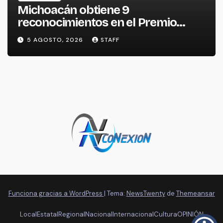
Michoacán obtiene 9
reconocimientos en el Premio
Nacional de la Cerámica
5 AGOSTO, 2026
STAFF
Funciona gracias a WordPress
|
Tema:
NewsTwenty
de
Themeansar
Local
Estatal
Regional
Nacional
Internacional
Cultura
OPINIÓN