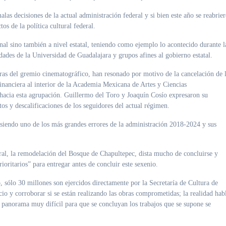
malas decisiones de la actual administración federal y si bien este año se reabrie
tos de la política cultural federal.
nal sino también a nivel estatal, teniendo como ejemplo lo acontecido durante l
dades de la Universidad de Guadalajara y grupos afines al gobierno estatal.
uras del gremio cinematográfico, han resonado por motivo de la cancelación de 
financiera al interior de la Academia Mexicana de Artes y Ciencias
acia esta agrupación. Guillermo del Toro y Joaquín Cosío expresaron su
ltos y descalificaciones de los seguidores del actual régimen.
e siendo uno de los más grandes errores de la administración 2018-2024 y sus
ural, la remodelación del Bosque de Chapultepec, dista mucho de concluirse y
oritarios” para entregar antes de concluir este sexenio.
, sólo 30 millones son ejercidos directamente por la Secretaría de Cultura de
io y corroborar si se están realizando las obras comprometidas; la realidad hab
 panorama muy difícil para que se concluyan los trabajos que se supone se