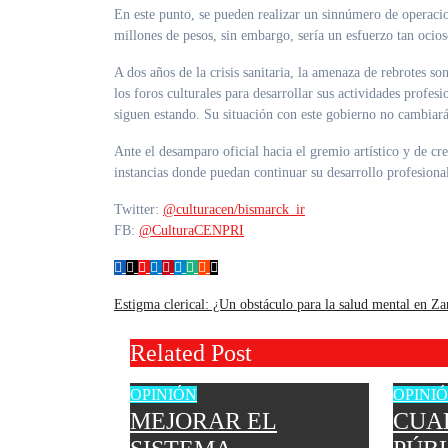
En este punto, se pueden realizar un sinnúmero de operacio
millones de pesos, sin embargo, sería un esfuerzo tan oci
A dos años de la crisis sanitaria, la amenaza de rebrotes s
los foros culturales para desarrollar sus actividades profe
siguen estando. Su situación con este gobierno no cambiará
Ante el desamparo oficial hacia el gremio artístico y de c
instancias donde puedan continuar su desarrollo profesiona
Twitter:
@culturacen/bismarck_ir
FB:
@CulturaCENPRI
Navegación
Estigma clerical: ¿Un obstáculo para la salud mental en 
de
Related Post
entradas
OPINIÓN
OPINI
MEJORAR EL
CUA