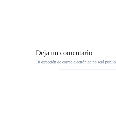
Romero renueva su
públi
mesa directiva en La
pesos,
Piedad
de ag
Ago 8, 2026
Ago 8, 
Deja un comentario
Tu dirección de correo electrónico no será public