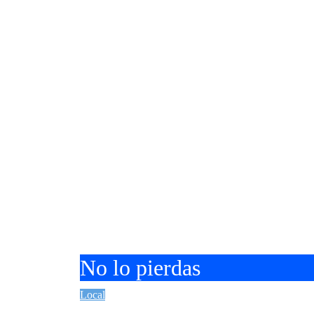
No lo pierdas
Local
Tianguis J. Jesús Romero renueva 