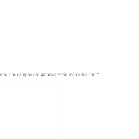
co será de 12
promueve la inclusión
 a partir de este 8
con mural de Lengua de
osto
Señas Mexicana
2026
Ago 8, 2026
ada.
Los campos obligatorios están marcados con
*