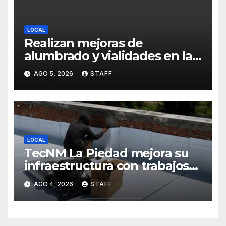
LOCAL
Realizan mejoras de
alumbrado y vialidades en la
colonia La Escondida
AGO 5, 2026
STAFF
LOCAL
TecNM La Piedad mejora su
infraestructura con trabajos
de impermeabilización
AGO 4, 2026
STAFF