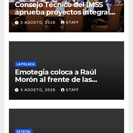
Consejo Técnico del IMSS
aprueba proyectos integrales
para construcción de tres
5 AGOSTO, 2026
STAFF
UMF en Michoacán y Estado
de México
LA POLACA
Emotegia coloca a Raúl
Morón al frente de las
preferencias internas de
5 AGOSTO, 2026
STAFF
Morena
ESTATAL