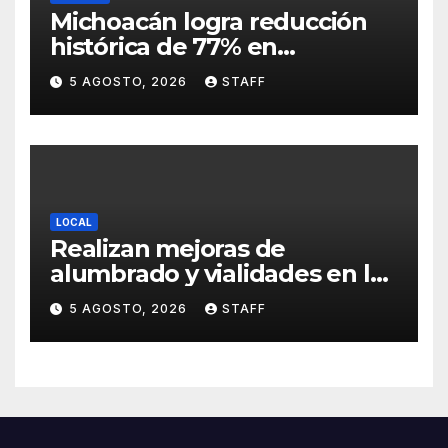
Michoacán logra reducción
histórica de 77% en
homicidios respecto al punto
5 AGOSTO, 2026
STAFF
más alto en 2021
LOCAL
Realizan mejoras de
alumbrado y vialidades en la
colonia La Escondida
5 AGOSTO, 2026
STAFF