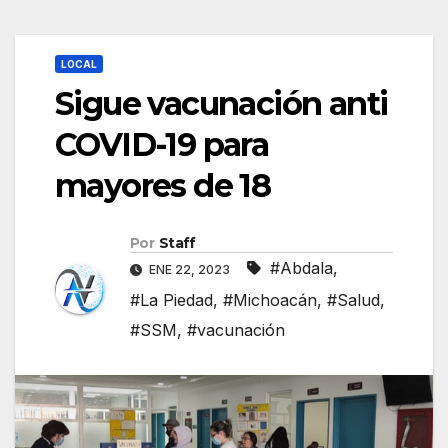
LOCAL
Sigue vacunación anti
COVID-19 para
mayores de 18
Por
Staff
#Abdala
,
ENE 22, 2023
#La Piedad
,
#Michoacán
,
#Salud
,
#SSM
,
#vacunación