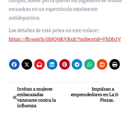
campal, dónde participaron los jugadores de ambas
escuadras en un espectáculo totalmente
antideportivo.
Los detalles de está pelea en este enlace:
https://fb.watch/ilMQHKVRx8/?mibextid=VhDh1V
Navegación
Invitan a mujeres
Impulsan a
embarazadas
emprendedores en La
de
vacunarse contra la
Piezas.
influenza
entradas