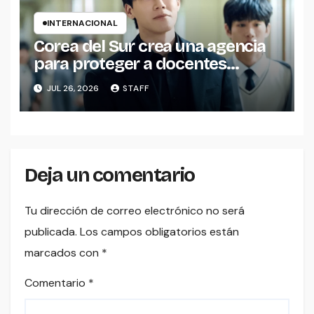
INTERNACIONAL
Corea del Sur crea una agencia
para proteger a docentes
inspirada en una exitosa serie de
JUL 26, 2026
STAFF
Netflix
Deja un comentario
Tu dirección de correo electrónico no será
publicada.
Los campos obligatorios están
marcados con
*
Comentario
*