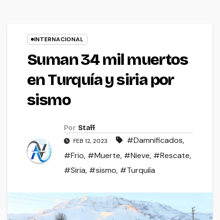
INTERNACIONAL
Suman 34 mil muertos
en Turquía y siria por
sismo
Por
Staff
#Damnificados
,
FEB 12, 2023
#Frio
,
#Muerte
,
#Nieve
,
#Rescate
,
#Siria
,
#sismo
,
#Turquiía