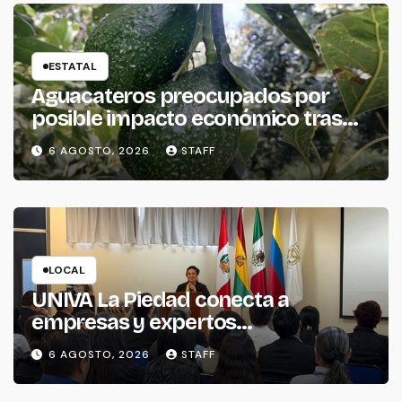
ESTATAL
Aguacateros preocupados por
posible impacto económico tras
alerta de Estados Unidos
6 AGOSTO, 2026
STAFF
LOCAL
UNIVA La Piedad conecta a
empresas y expertos
internacionales para impulsar la
6 AGOSTO, 2026
STAFF
productividad empresarial