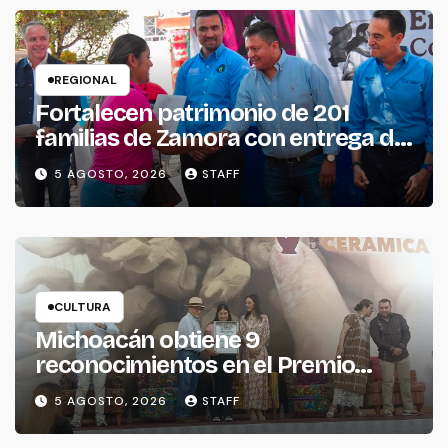
REGIONAL
Fortalecen patrimonio de 201
familias de Zamora con entrega de
escrituras
5 AGOSTO, 2026
STAFF
CULTURA
Michoacán obtiene 9
reconocimientos en el Premio
Nacional de la Cerámica
5 AGOSTO, 2026
STAFF