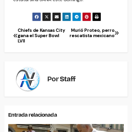
Chiefs de Kansas City
Murió Proteo, perro
Navegación
gana el Super Bowl
rescatista mexicano
LVII
de
entradas
Por
Staff
Entrada relacionada