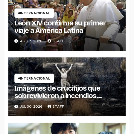
INTERNACIONAL
León XIV confirma su primer
viaje a América Latina
AGO 5, 2026
STAFF
INTERNACIONAL
Imágenes de crucifijos que
sobrevivieron a incendios
reavivan reflexiones sobre la fe y
JUL 30, 2026
STAFF
la esperanza