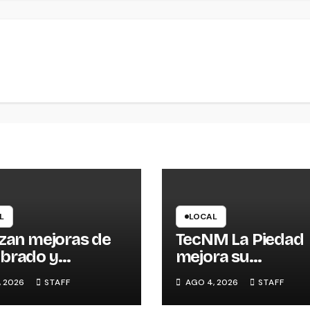
L
LOCAL
izan mejoras de
TecNM La Piedad
brado y
mejora su
dades en la
infraestructura c
, 2026
STAFF
AGO 4, 2026
STAFF
nia La Escondida
trabajos de
impermeabilizaci