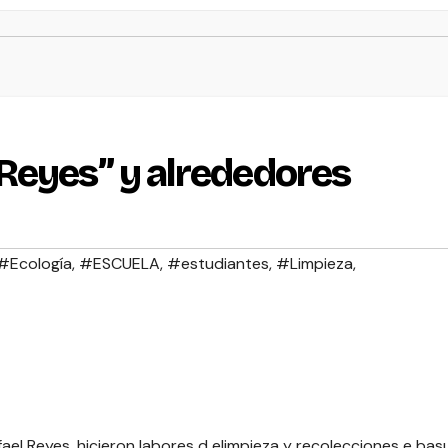
Reyes” y alrededores
#Ecología
,
#ESCUELA
,
#estudiantes
,
#Limpieza
,
ael Reyes, hicieron labores d elimpieza y recolecciones e bas