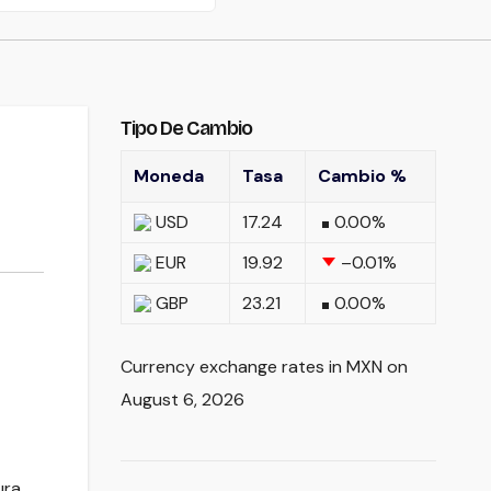
Tipo De Cambio
Moneda
Tasa
Cambio %
USD
17.24
0.00
%
EUR
19.92
–0.01
%
GBP
23.21
0.00
%
Currency exchange rates in
MXN
on
August 6, 2026
ura