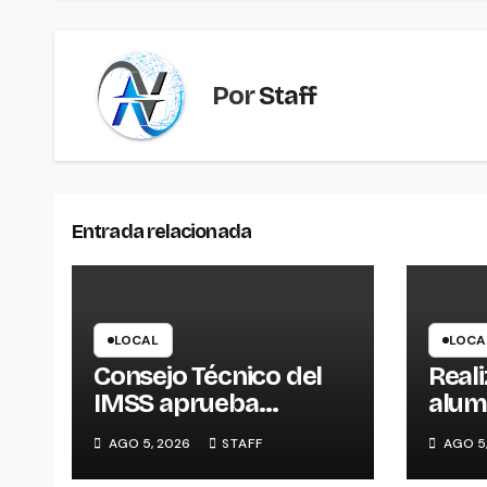
entradas
Por
Staff
Entrada relacionada
LOCAL
LOCA
Consejo Técnico del
Real
IMSS aprueba
alum
proyectos integrales
viali
AGO 5, 2026
STAFF
AGO 5
para construcción de
colo
tres UMF en