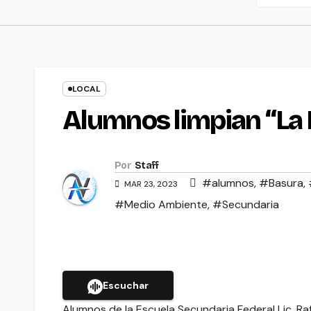
LOCAL
Alumnos limpian “La 
Por
Staff
#alumnos
,
#Basura
,
MAR 23, 2023
#Medio Ambiente
,
#Secundaria
Escuchar
Alumnos de la Escuela Secundaria Federal Lic. Raf