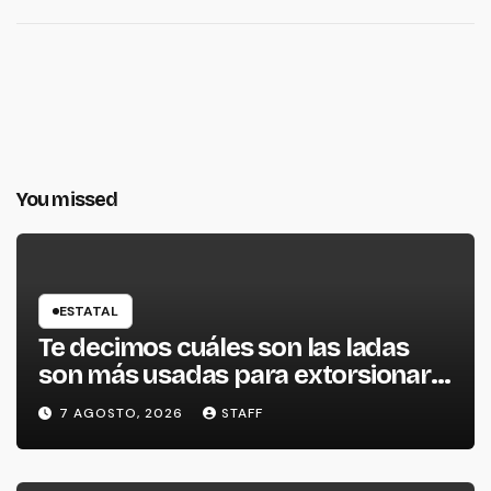
You missed
ESTATAL
Te decimos cuáles son las ladas
son más usadas para extorsionar
en Michoacán
7 AGOSTO, 2026
STAFF