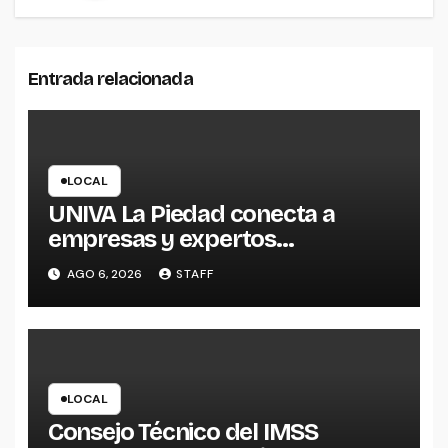
Entrada relacionada
LOCAL
UNIVA La Piedad conecta a
empresas y expertos
internacionales para impulsar la
AGO 6, 2026
STAFF
productividad empresarial
LOCAL
Consejo Técnico del IMSS