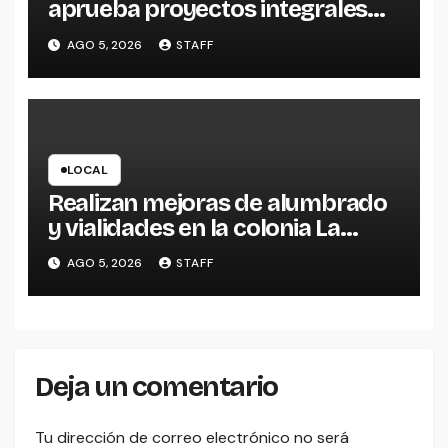
aprueba proyectos integrales
para construcción de tres UMF
AGO 5, 2026
STAFF
en Michoacán y Estado de
México
LOCAL
Realizan mejoras de alumbrado
y vialidades en la colonia La
Escondida
AGO 5, 2026
STAFF
Deja un comentario
Tu dirección de correo electrónico no será