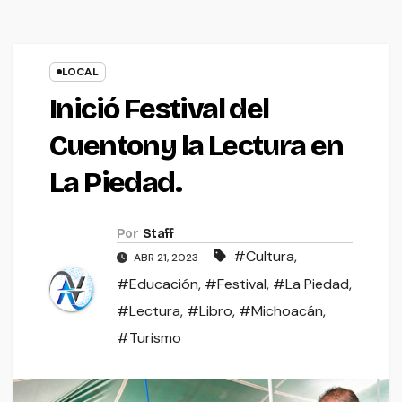
LOCAL
Inició Festival del
Cuentony la Lectura en
La Piedad.
Por
Staff
#Cultura
,
ABR 21, 2023
#Educación
,
#Festival
,
#La Piedad
,
#Lectura
,
#Libro
,
#Michoacán
,
#Turismo