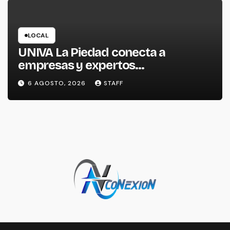
LOCAL
UNIVA La Piedad conecta a
empresas y expertos
internacionales para impulsar la
6 AGOSTO, 2026
STAFF
productividad empresarial