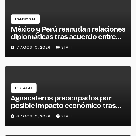
NACIONAL
México y Perú reanudan relaciones
diplomáticas tras acuerdo entre
ambos gobiernos
7 AGOSTO, 2026
STAFF
ESTATAL
Aguacateros preocupados por
posible impacto económico tras
alerta de Estados Unidos
6 AGOSTO, 2026
STAFF