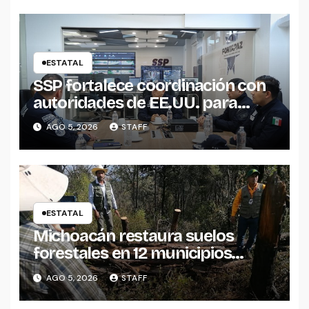
ESTATAL
SSP fortalece coordinación con
autoridades de EE.UU. para
reforzar seguridad en la región
AGO 5, 2026
STAFF
aguacatera
ESTATAL
Michoacán restaura suelos
forestales en 12 municipios
afectados por incendios
AGO 5, 2026
STAFF