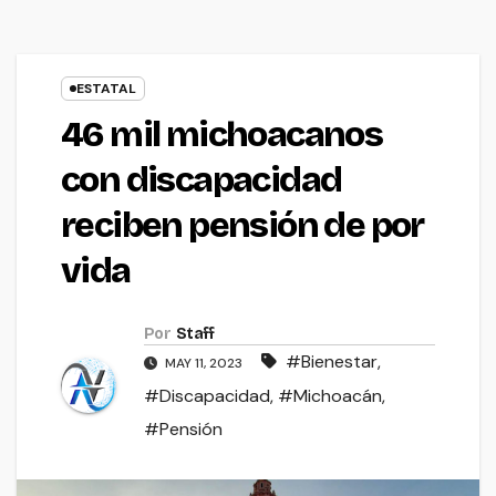
ESTATAL
46 mil michoacanos
con discapacidad
reciben pensión de por
vida
Por
Staff
#Bienestar
,
MAY 11, 2023
#Discapacidad
,
#Michoacán
,
#Pensión