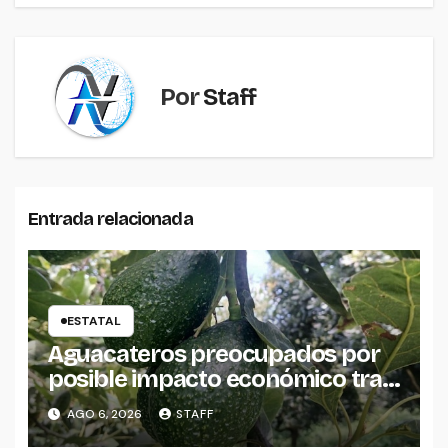
entradas
Por
Staff
Entrada relacionada
ESTATAL
Aguacateros preocupados por
posible impacto económico tras
alerta de Estados Unidos
AGO 6, 2026
STAFF