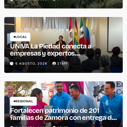
LOCAL
UNIVA La Piedad conecta a
empresas y expertos
internacionales para impulsar la
6 AGOSTO, 2026
STAFF
productividad empresarial
REGIONAL
Fortalecen patrimonio de 201
familias de Zamora con entrega de
escrituras