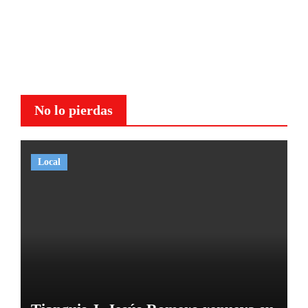
No lo pierdas
Local