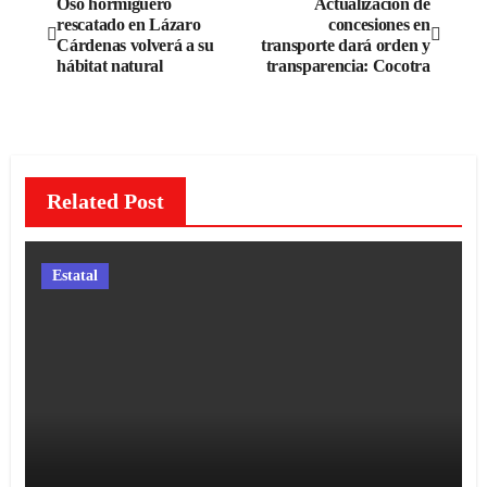
Oso hormiguero
Actualización de
rescatado en Lázaro
concesiones en
de
Cárdenas volverá a su
transporte dará orden y
hábitat natural
transparencia: Cocotra
entradas
Related Post
Estatal