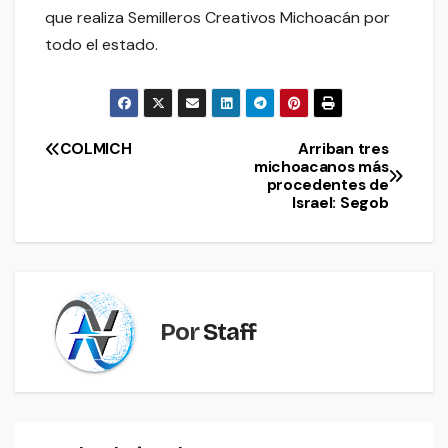
que realiza Semilleros Creativos Michoacán por
todo el estado.
COLMICH
Arriban tres
Navegación
michoacanos más
procedentes de
de
Israel: Segob
entradas
Por
Staff