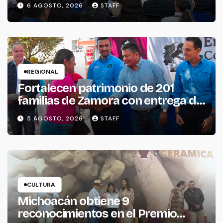
internacionales para impulsar la
6 AGOSTO, 2026
STAFF
productividad empresarial
REGIONAL
Fortalecen patrimonio de 201
familias de Zamora con entrega de
escrituras
5 AGOSTO, 2026
STAFF
CULTURA
Michoacán obtiene 9
reconocimientos en el Premio