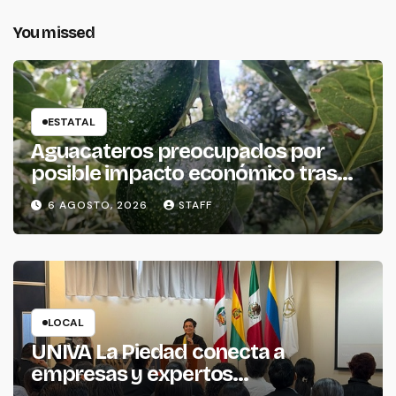
You missed
ESTATAL
Aguacateros preocupados por
posible impacto económico tras
alerta de Estados Unidos
6 AGOSTO, 2026
STAFF
LOCAL
UNIVA La Piedad conecta a
empresas y expertos