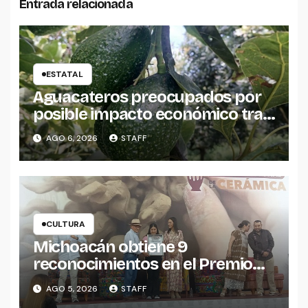
Entrada relacionada
ESTATAL
Aguacateros preocupados por
posible impacto económico tras
alerta de Estados Unidos
AGO 6, 2026
STAFF
CULTURA
Michoacán obtiene 9
reconocimientos en el Premio
Nacional de la Cerámica
AGO 5, 2026
STAFF