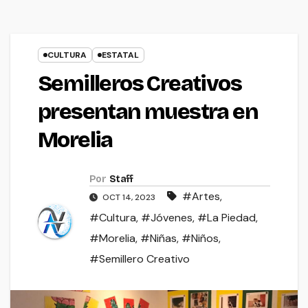
CULTURA
ESTATAL
Semilleros Creativos
presentan muestra en
Morelia
Por
Staff
#Artes
,
OCT 14, 2023
#Cultura
,
#Jóvenes
,
#La Piedad
,
#Morelia
,
#Niñas
,
#Niños
,
#Semillero Creativo