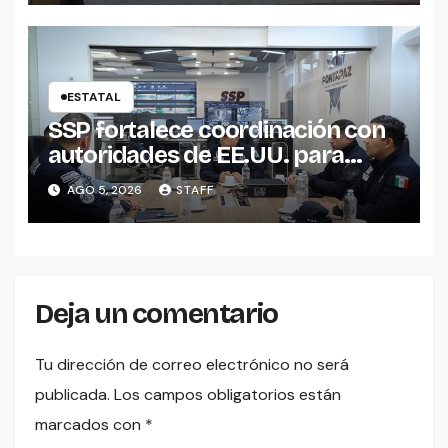
ESTATAL
SSP fortalece coordinación con
autoridades de EE.UU. para
reforzar seguridad en la región
AGO 5, 2026
STAFF
aguacatera
Deja un comentario
Tu dirección de correo electrónico no será
publicada.
Los campos obligatorios están
marcados con
*