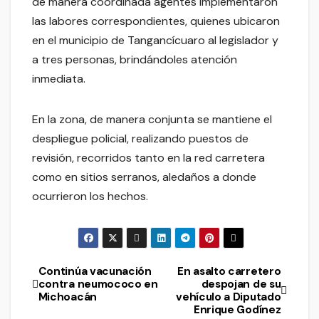
de manera coordinada agentes implementaron
las labores correspondientes, quienes ubicaron
en el municipio de Tangancícuaro al legislador y
a tres personas, brindándoles atención
inmediata.
En la zona, de manera conjunta se mantiene el
despliegue policial, realizando puestos de
revisión, recorridos tanto en la red carretera
como en sitios serranos, aledaños a donde
ocurrieron los hechos.
Continúa vacunación
En asalto carretero
Navegación
contra neumococo en
despojan de su
Michoacán
vehículo a Diputado
de
Enrique Godínez