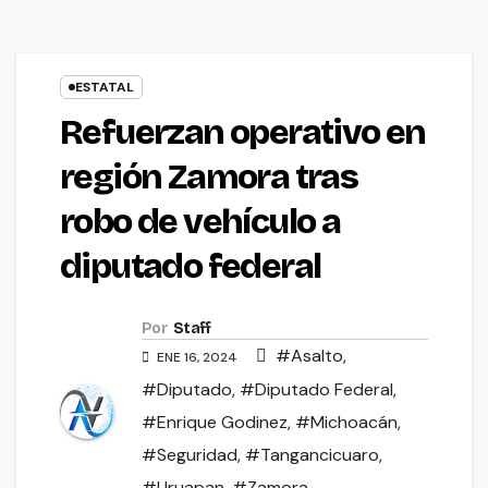
ESTATAL
Refuerzan operativo en
región Zamora tras
robo de vehículo a
diputado federal
Por
Staff
#Asalto
,
ENE 16, 2024
#Diputado
,
#Diputado Federal
,
#Enrique Godinez
,
#Michoacán
,
#Seguridad
,
#Tangancicuaro
,
#Uruapan
,
#Zamora