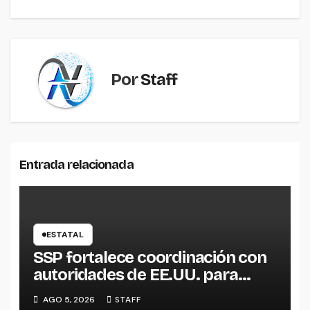
entradas
Por
Staff
Entrada relacionada
ESTATAL
SSP fortalece coordinación con
autoridades de EE.UU. para
reforzar seguridad en la región
AGO 5, 2026
STAFF
aguacatera