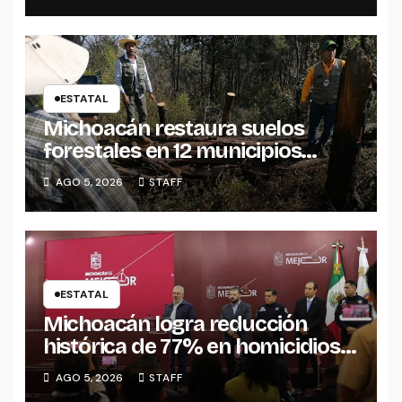
ESTATAL
Michoacán restaura suelos
forestales en 12 municipios
afectados por incendios
AGO 5, 2026
STAFF
ESTATAL
Michoacán logra reducción
histórica de 77% en homicidios
respecto al punto más alto en
AGO 5, 2026
STAFF
2021