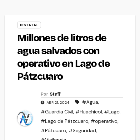
ESTATAL
Millones de litros de
agua salvados con
operativo en Lago de
Pátzcuaro
Por
Staff
#Agua
,
ABR 21, 2024
#Guardia Civil
,
#Huachicol
,
#Lago
,
#Lago de Pátzcuaro
,
#operativo
,
#Pátcuaro
,
#Seguridad
,
#Vigilancia