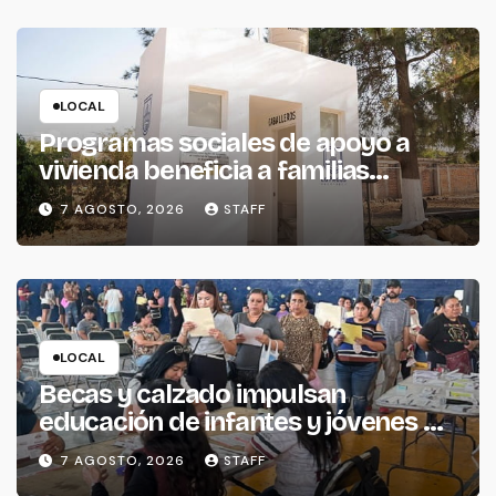
LOCAL
Programas sociales de apoyo a
vivienda beneficia a familias
piedadenses
7 AGOSTO, 2026
STAFF
LOCAL
Becas y calzado impulsan
educación de infantes y jóvenes de
La Piedad
7 AGOSTO, 2026
STAFF