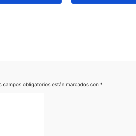
teros
SSP fortalece
ados por posible
coordinación con
 económico tras
autoridades de EE
de Estados Unidos
para reforzar segu
en la región aguac
026
Staff
Ago 5, 2026
Staff
s campos obligatorios están marcados con
*