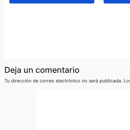
Te decimos cuáles son
Aguaca
las ladas son más usadas
preocup
para extorsionar en
impacto
Michoacán
alerta 
Ago 7, 2026
Staff
Ago 6, 2
Deja un comentario
Tu dirección de correo electrónico no será publicada.
Lo