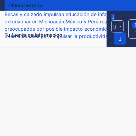
Última entrada
Becas y calzado impulsan educación de infantes y jóven
extorsionar en Michoacán
México y Perú reanudan relac
preocupados por posible impacto económico tras alerta
Tu fuente de Información
internacionales para impulsar la productividad empresari