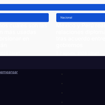
Nacional
os cuáles son las
México y Perú re
on más usadas
relaciones diplom
orsionar en
tras acuerdo entr
cán
gobiernos
 2026
Staff
7 agosto, 2026
Staff
hemeansar