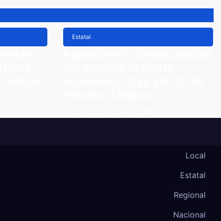
Estatal
anudan
Aguacateros preocupados
áticas
por posible impacto
e ambos
económico tras alerta de
Estados Unidos
6 agosto, 2026
Staff
Local
Estatal
Regional
Nacional