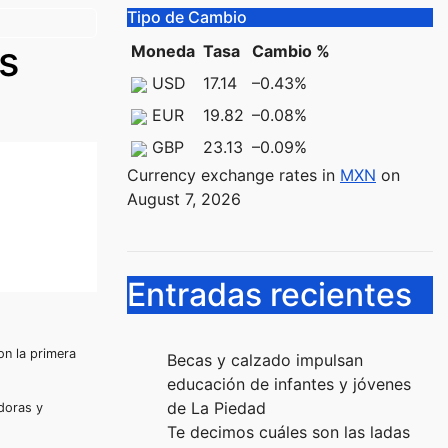
Tipo de Cambio
s
Moneda
Tasa
Cambio %
USD
17.14
–0.43
%
EUR
19.82
–0.08
%
GBP
23.13
–0.09
%
Currency exchange rates in
MXN
on
August 7, 2026
Entradas recientes
on la primera
Becas y calzado impulsan
educación de infantes y jóvenes
de La Piedad
doras y
Te decimos cuáles son las ladas