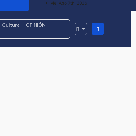
vie. Ago 7th, 2026
usadas para
uacateros
Cultura
OPINIÓN
y expertos