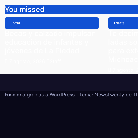
You missed
Local
Estatal
Becas y calzado impulsan
Te decim
educación de infantes y
ladas s
jóvenes de La Piedad
para ext
Michoa
7 agosto, 2026
Staff
7 agosto,
Funciona gracias a WordPress
|
Tema:
NewsTwenty
de
T