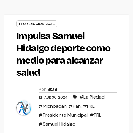
TU ELECCIÓN 2024
Impulsa Samuel
Hidalgo deporte como
medio para alcanzar
salud
Por
Staff
#La Piedad
,
ABR 30, 2024
#Michoacán
,
#Pan
,
#PRD
,
#Presidente Municipal
,
#PRI
,
#Samuel Hidalgo