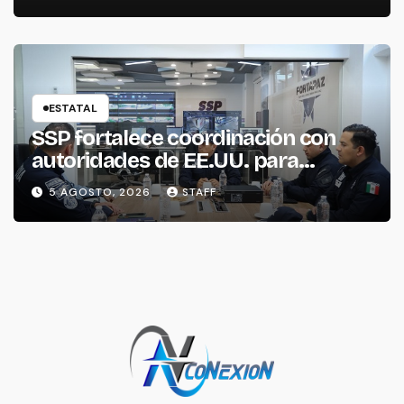
ESTATAL
SSP fortalece coordinación con
autoridades de EE.UU. para
reforzar seguridad en la región
5 AGOSTO, 2026
STAFF
aguacatera