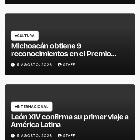
CULTURA
Michoacán obtiene 9
reconocimientos en el Premio
Nacional de la Cerámica
5 AGOSTO, 2026
STAFF
INTERNACIONAL
León XIV confirma su primer viaje a
América Latina
5 AGOSTO, 2026
STAFF