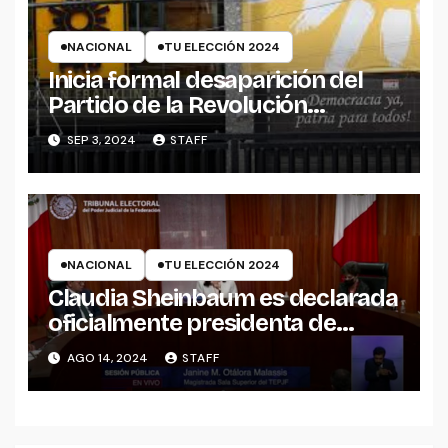
NACIONAL
TU ELECCIÓN 2024
Inicia formal desaparición del
Partido de la Revolución
Democrática (PRD)
SEP 3, 2024
STAFF
NACIONAL
TU ELECCIÓN 2024
Claudia Sheinbaum es declarada
oficialmente presidenta de
México.
AGO 14, 2024
STAFF