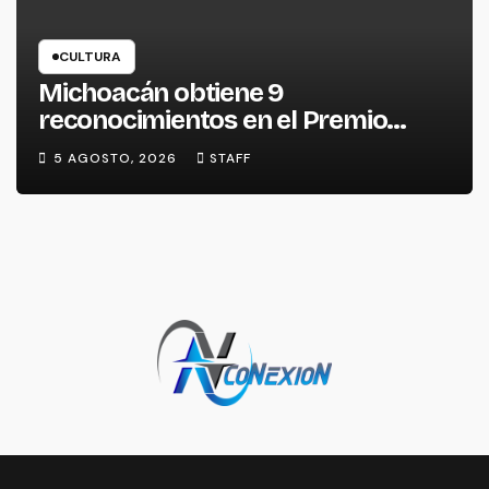
CULTURA
Michoacán obtiene 9
reconocimientos en el Premio
Nacional de la Cerámica
5 AGOSTO, 2026
STAFF