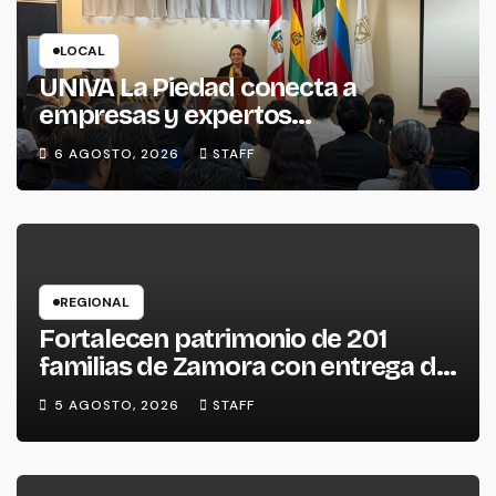
LOCAL
UNIVA La Piedad conecta a
empresas y expertos
internacionales para impulsar la
6 AGOSTO, 2026
STAFF
productividad empresarial
REGIONAL
Fortalecen patrimonio de 201
familias de Zamora con entrega de
escrituras
5 AGOSTO, 2026
STAFF