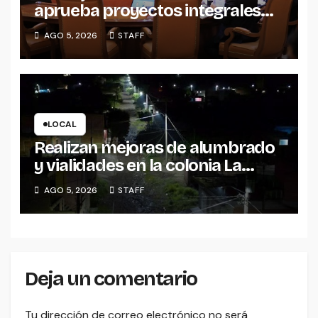
aprueba proyectos integrales
para construcción de tres UMF
AGO 5, 2026
STAFF
en Michoacán y Estado de
México
LOCAL
Realizan mejoras de alumbrado
y vialidades en la colonia La
Escondida
AGO 5, 2026
STAFF
Deja un comentario
Tu dirección de correo electrónico no será