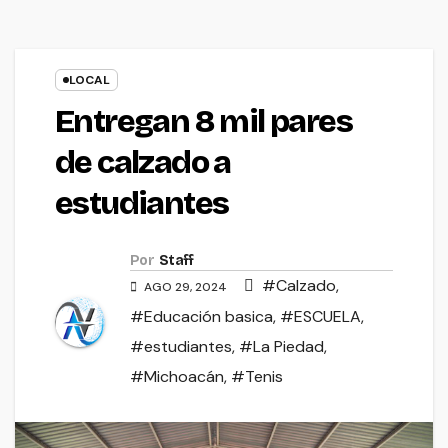
LOCAL
Entregan 8 mil pares
de calzado a
estudiantes
Por
Staff
#Calzado
,
AGO 29, 2024
#Educación basica
,
#ESCUELA
,
#estudiantes
,
#La Piedad
,
#Michoacán
,
#Tenis