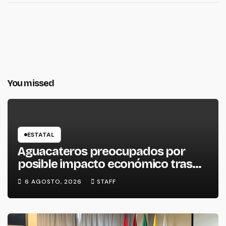
You missed
ESTATAL
Aguacateros preocupados por
posible impacto económico tras
alerta de Estados Unidos
6 AGOSTO, 2026
STAFF