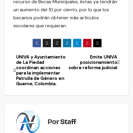
recurso de Becas Municipales, éstas ya tendrán
un aumento del 10 por ciento, por lo que los
becarios podrán obtener más artículos
escolares que requieran.
UNIVA y Ayuntamiento
Emite UNIVA
Navegación
de La Piedad
posicionamiento
coordinan acciones
sobre reforma judicial
de
para la implementar
Patrulla de Género en
entradas
Guarne, Colombia.
Por
Staff