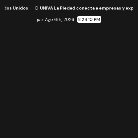
s
UNIVA La Piedad conecta a empresas y expertos internaci
jue. Ago 6th, 2026
8:24:11 PM